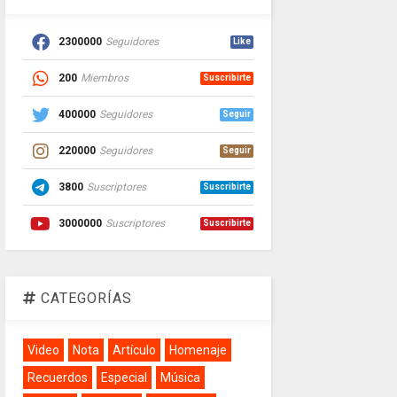
2300000
Seguidores
Like
200
Miembros
Suscribirte
400000
Seguidores
Seguir
220000
Seguidores
Seguir
3800
Suscriptores
Suscribirte
3000000
Suscriptores
Suscribirte
CATEGORÍAS
Video
Nota
Artículo
Homenaje
Recuerdos
Especial
Música