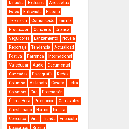
Dinastía
Exclusivo
Anécdotas
Fotos
Entrevista
Historia
Televisión
Comunicado
Familia
Producción
Concierto
Crónica
Seguidores
Lanzamiento
Novela
Reportaje
Tendencia
Actualidad
Festival
Parranda
Internacional
Valledupar
Audio
Documental
Cacicadas
Discografía
Redes
Columna
Vallenato
Caseta
Letra
Colombia
Gira
Premiación
Última Hora
Promoción
Carnavales
Cuestionario
Humor
Inedita
Concurso
Viral
Tienda
Encuesta
Descargas
Broma