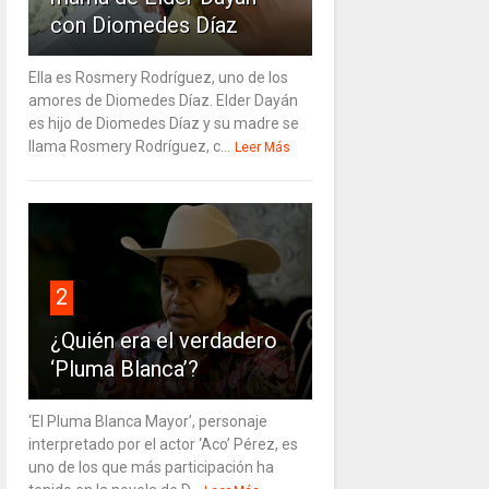
con Diomedes Díaz
Ella es Rosmery Rodríguez, uno de los
amores de Diomedes Díaz. Elder Dayán
es hijo de Diomedes Díaz y su madre se
llama Rosmery Rodríguez, c...
Leer Más
2
¿Quién era el verdadero
‘Pluma Blanca’?
‘El Pluma Blanca Mayor’, personaje
interpretado por el actor ‘Aco’ Pérez, es
uno de los que más participación ha