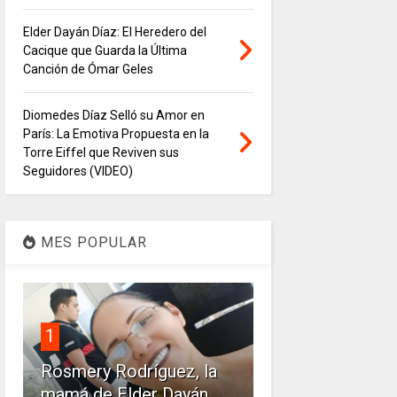
Elder Dayán Díaz: El Heredero del
Cacique que Guarda la Última
Canción de Ómar Geles
Diomedes Díaz Selló su Amor en
París: La Emotiva Propuesta en la
Torre Eiffel que Reviven sus
Seguidores (VIDEO)
MES POPULAR
1
Rosmery Rodríguez, la
mamá de Elder Dayán