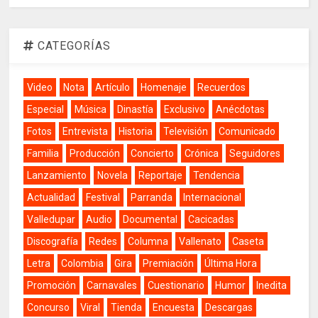
CATEGORÍAS
Video
Nota
Artículo
Homenaje
Recuerdos
Especial
Música
Dinastía
Exclusivo
Anécdotas
Fotos
Entrevista
Historia
Televisión
Comunicado
Familia
Producción
Concierto
Crónica
Seguidores
Lanzamiento
Novela
Reportaje
Tendencia
Actualidad
Festival
Parranda
Internacional
Valledupar
Audio
Documental
Cacicadas
Discografía
Redes
Columna
Vallenato
Caseta
Letra
Colombia
Gira
Premiación
Última Hora
Promoción
Carnavales
Cuestionario
Humor
Inedita
Concurso
Viral
Tienda
Encuesta
Descargas