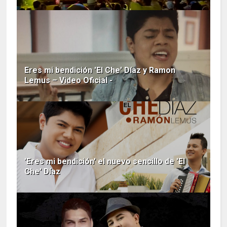
Eres mi bendición 'El Che' Díaz y Ramon
Lemus – Video Oficial -
'Eres mi bendición' el nuevo sencillo de 'El
Che' Díaz