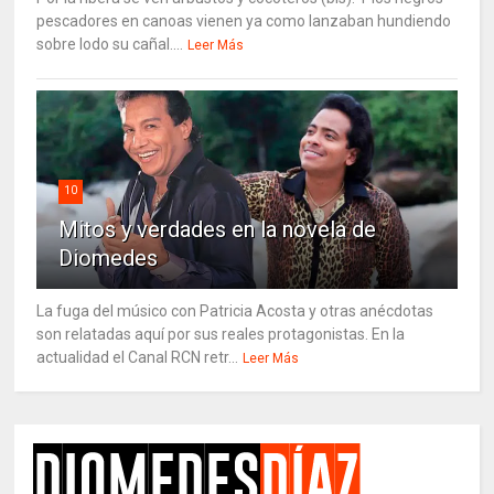
pescadores en canoas vienen ya como lanzaban hundiendo
sobre lodo su cañal....
Leer Más
10
Mitos y verdades en la novela de
Diomedes
La fuga del músico con Patricia Acosta y otras anécdotas
son relatadas aquí por sus reales protagonistas. En la
actualidad el Canal RCN retr...
Leer Más