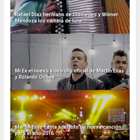
Rafael Díaz hermano de Diomedes y Wilmer
Mendoza los cambio de luna
Mi Ex el nuevo video clip oficial de Martín Elías
y Rolando Ochoa
Martín Elías canta adelanto de nueva canción
para el año 2016