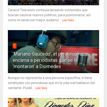
Caracol Televisión continúa lanzando contenidos que
buscan cautivar nuevos públicos, para posicionarse, así
como el canal con mayor audienci...
Leer Más
7
‘Mariano Saucedo’, el personaje que
encarna a periodistas que se la
‘montaron’ a Diomedes
Aunque no representa a una persona específica, sí tiene
similitudes con periodistas que en la vida real hablaron del
cantante. Posibl...
Leer Más