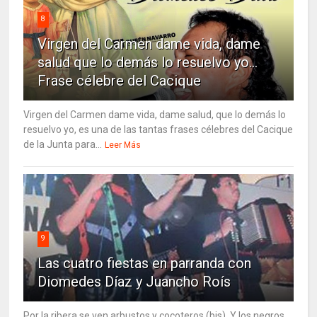
8
Virgen del Carmen dame vida, dame
salud que lo demás lo resuelvo yo…
Frase célebre del Cacique
Virgen del Carmen dame vida, dame salud, que lo demás lo
resuelvo yo, es una de las tantas frases célebres del Cacique
de la Junta para...
Leer Más
9
Las cuatro fiestas en parranda con
Diomedes Díaz y Juancho Roís
Por la ribera se ven arbustos y cocoteros (bis). Y los negros