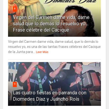
8
Virgen del Carmen dame vida, dame
salud que lo demás lo resuelvo yo…
Frase célebre del Cacique
Virgen del Carmen dame vida, dame salud, que lo demás lo
resuelvo yo, es una de las tantas frases célebres del Cacique
de la Junta para...
Leer Más
9
Las cuatro fiestas en parranda con
Diomedes Díaz y Juancho Roís