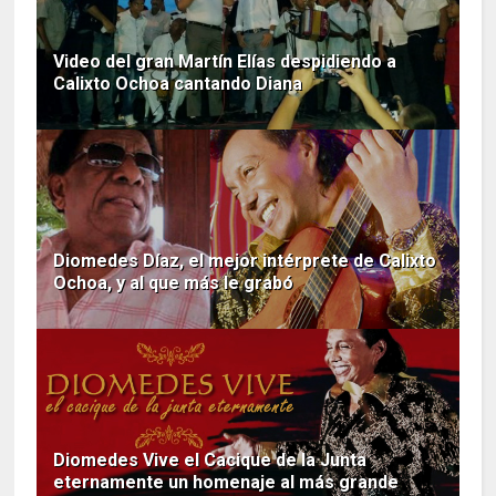
Video del gran Martín Elías despidiendo a
Calixto Ochoa cantando Diana
Diomedes Díaz, el mejor intérprete de Calixto
Ochoa, y al que más le grabó
Diomedes Vive el Cacique de la Junta
eternamente un homenaje al más grande