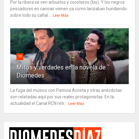
Por la ribera se ven arbustos y cocoteros (bis). Y los negros
pescadores en canoas vienen ya como lanzaban hundiendo
sobre lodo su cañal....
Leer Más
10
Mitos y verdades en la novela de
Diomedes
La fuga del músico con Patricia Acosta y otras anécdotas
son relatadas aquí por sus reales protagonistas. En la
actualidad el Canal RCN retr...
Leer Más