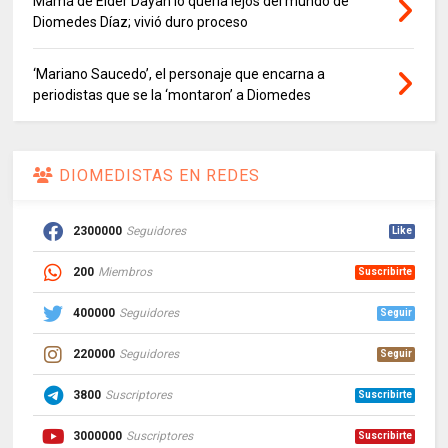
Mamá de Elder Dayan lo quería lejos del mundo de
Diomedes Díaz; vivió duro proceso
‘Mariano Saucedo’, el personaje que encarna a
periodistas que se la ‘montaron’ a Diomedes
DIOMEDISTAS EN REDES
2300000
Seguidores
Like
200
Miembros
Suscribirte
400000
Seguidores
Seguir
220000
Seguidores
Seguir
3800
Suscriptores
Suscribirte
3000000
Suscriptores
Suscribirte