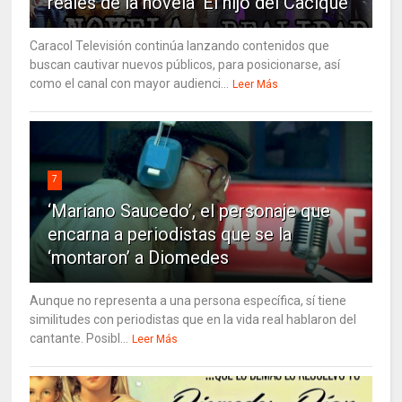
reales de la novela ‘El hijo del Cacique’
Caracol Televisión continúa lanzando contenidos que
buscan cautivar nuevos públicos, para posicionarse, así
como el canal con mayor audienci...
Leer Más
7
‘Mariano Saucedo’, el personaje que
encarna a periodistas que se la
‘montaron’ a Diomedes
Aunque no representa a una persona específica, sí tiene
similitudes con periodistas que en la vida real hablaron del
cantante. Posibl...
Leer Más