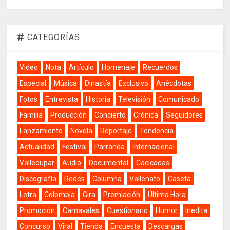
CATEGORÍAS
Video
Nota
Artículo
Homenaje
Recuerdos
Especial
Música
Dinastía
Exclusivo
Anécdotas
Fotos
Entrevista
Historia
Televisión
Comunicado
Familia
Producción
Concierto
Crónica
Seguidores
Lanzamiento
Novela
Reportaje
Tendencia
Actualidad
Festival
Parranda
Internacional
Valledupar
Audio
Documental
Cacicadas
Discografía
Redes
Columna
Vallenato
Caseta
Letra
Colombia
Gira
Premiación
Última Hora
Promoción
Carnavales
Cuestionario
Humor
Inedita
Concurso
Viral
Tienda
Encuesta
Descargas