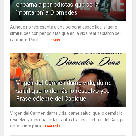
encarna a periodistas que se la
‘montaron’ a Diomedes
Aunque no representa a una persona específica, sí tiene
similitudes con periodistas que en la vida real hablaron del
cantante. Posibl...
Leer Más
8
Virgen del Carmen dame vida, dame
salud que lo demás lo resuelvo yo…
Frase célebre del Cacique
Virgen del Carmen dame vida, dame salud, que lo demás lo
resuelvo yo, es una de las tantas frases célebres del Cacique
de la Junta para...
Leer Más