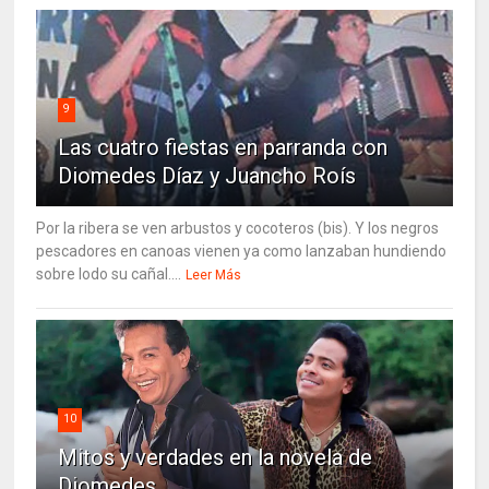
9
Las cuatro fiestas en parranda con
Diomedes Díaz y Juancho Roís
Por la ribera se ven arbustos y cocoteros (bis). Y los negros
pescadores en canoas vienen ya como lanzaban hundiendo
sobre lodo su cañal....
Leer Más
10
Mitos y verdades en la novela de
Diomedes