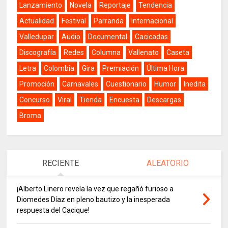
Lanzamiento
Novela
Reportaje
Tendencia
Actualidad
Festival
Parranda
Internacional
Valledupar
Audio
Documental
Cacicadas
Discografía
Redes
Columna
Vallenato
Caseta
Letra
Colombia
Gira
Premiación
Última Hora
Promoción
Carnavales
Cuestionario
Humor
Inedita
Concurso
Viral
Tienda
Encuesta
Descargas
Broma
RECIENTE
ALEATORIO
¡Alberto Linero revela la vez que regañó furioso a
Diomedes Díaz en pleno bautizo y la inesperada
respuesta del Cacique!