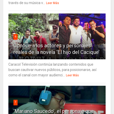
través de su música v...
Leer Más
6
Conoce a los actores y personajes
reales de la novela ‘El hijo del Cacique’
Caracol Televisión continúa lanzando contenidos que
buscan cautivar nuevos públicos, para posicionarse, así
como el canal con mayor audienci...
Leer Más
7
‘Mariano Saucedo’, el personaje que