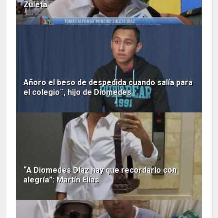
Zuleta
Añoro el beso de despedida cuando salía para
el colegio¨, hijo de Diomedes
“A Diomedes Díaz hay que recordarlo con
alegría”: Martín Elías