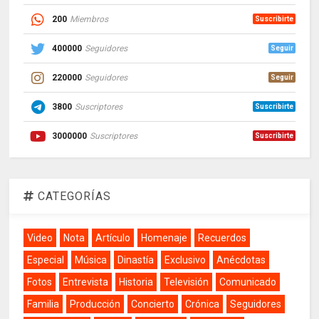
200
Miembros
Suscribirte
400000
Seguidores
Seguir
220000
Seguidores
Seguir
3800
Suscriptores
Suscribirte
3000000
Suscriptores
Suscribirte
CATEGORÍAS
Video
Nota
Artículo
Homenaje
Recuerdos
Especial
Música
Dinastía
Exclusivo
Anécdotas
Fotos
Entrevista
Historia
Televisión
Comunicado
Familia
Producción
Concierto
Crónica
Seguidores