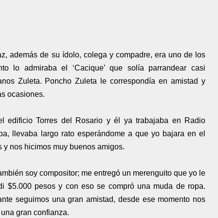
az, además de su ídolo, colega y compadre, era uno de los
o lo admiraba el ‘Cacique’ que solía parrandear casi
nos Zuleta. Poncho Zuleta le correspondía en amistad y
as ocasiones.
l edificio Torres del Rosario y él ya trabajaba en Radio
ba, llevaba largo rato esperándome a que yo bajara en el
s y nos hicimos muy buenos amigos.
también soy compositor; me entregó un merenguito que yo le
e di $5.000 pesos y con eso se compró una muda de ropa.
lante seguimos una gran amistad, desde ese momento nos
una gran confianza.