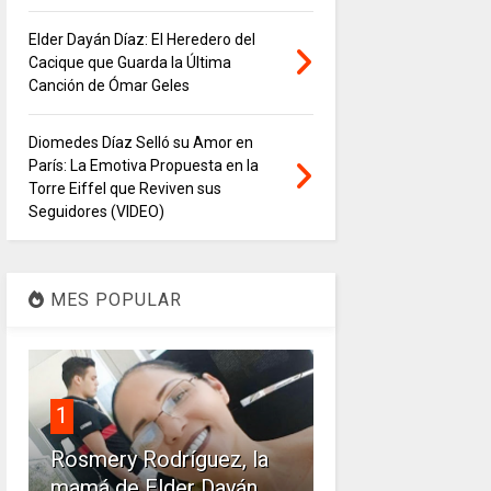
Elder Dayán Díaz: El Heredero del
Cacique que Guarda la Última
Canción de Ómar Geles
Diomedes Díaz Selló su Amor en
París: La Emotiva Propuesta en la
Torre Eiffel que Reviven sus
Seguidores (VIDEO)
MES POPULAR
1
Rosmery Rodríguez, la
mamá de Elder Dayán