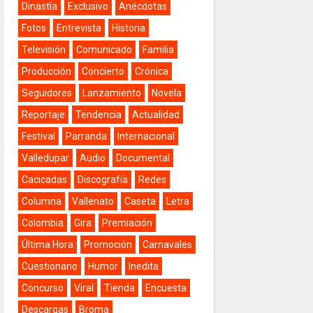
Dinastía
Exclusivo
Anécdotas
Fotos
Entrevista
Historia
Televisión
Comunicado
Familia
Producción
Concierto
Crónica
Seguidores
Lanzamiento
Novela
Reportaje
Tendencia
Actualidad
Festival
Parranda
Internacional
Valledupar
Audio
Documental
Cacicadas
Discografía
Redes
Columna
Vallenato
Caseta
Letra
Colombia
Gira
Premiación
Última Hora
Promoción
Carnavales
Cuestionario
Humor
Inedita
Concurso
Viral
Tienda
Encuesta
Descargas
Broma