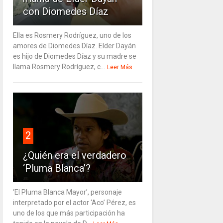
con Diomedes Díaz
Ella es Rosmery Rodríguez, uno de los
amores de Diomedes Díaz. Elder Dayán
es hijo de Diomedes Díaz y su madre se
llama Rosmery Rodríguez, c...
Leer Más
2
¿Quién era el verdadero
‘Pluma Blanca’?
‘El Pluma Blanca Mayor’, personaje
interpretado por el actor ‘Aco’ Pérez, es
uno de los que más participación ha