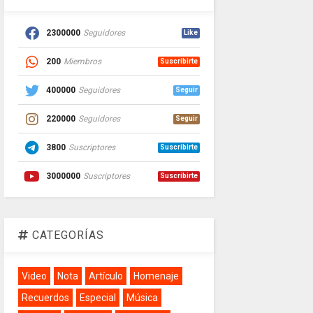
2300000
Seguidores
Like
200
Miembros
Suscribirte
400000
Seguidores
Seguir
220000
Seguidores
Seguir
3800
Suscriptores
Suscribirte
3000000
Suscriptores
Suscribirte
CATEGORÍAS
Video
Nota
Artículo
Homenaje
Recuerdos
Especial
Música