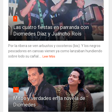
9
Las cuatro fiestas en parranda con
Diomedes Díaz y Juancho Roís
Por la ribera se ven arbustos y cocoteros (bis). Y los negros
pescadores en canoas vienen ya como lanzaban hundiendo
sobre lodo su cañal....
Leer Más
10
Mitos y verdades en la novela de
Diomedes