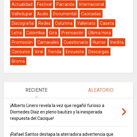
Actualidad
Festival
Parranda
Internacional
Valledupar
Audio
Documental
Cacicadas
Discografía
Redes
Columna
Vallenato
Caseta
Letra
Colombia
Gira
Premiación
Última Hora
Promoción
Carnavales
Cuestionario
Humor
Inedita
Concurso
Viral
Tienda
Encuesta
Descargas
Broma
RECIENTE
ALEATORIO
¡Alberto Linero revela la vez que regañó furioso a
Diomedes Díaz en pleno bautizo y la inesperada
respuesta del Cacique!
¡Rafael Santos destapa la aterradora advertencia que