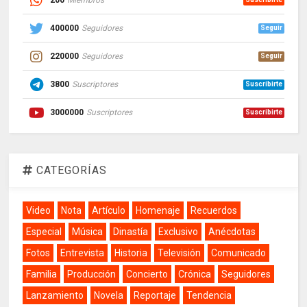
200
Miembros
400000
Seguidores
Seguir
220000
Seguidores
Seguir
3800
Suscriptores
Suscribirte
3000000
Suscriptores
Suscribirte
CATEGORÍAS
Video
Nota
Artículo
Homenaje
Recuerdos
Especial
Música
Dinastía
Exclusivo
Anécdotas
Fotos
Entrevista
Historia
Televisión
Comunicado
Familia
Producción
Concierto
Crónica
Seguidores
Lanzamiento
Novela
Reportaje
Tendencia