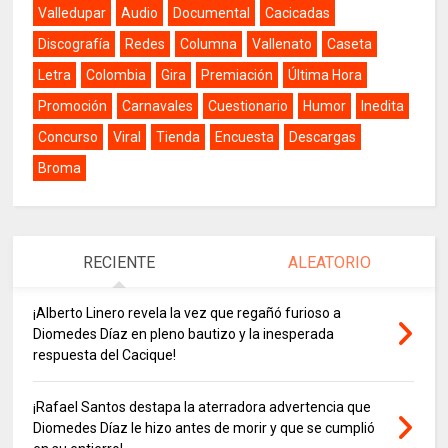
Valledupar
Audio
Documental
Cacicadas
Discografía
Redes
Columna
Vallenato
Caseta
Letra
Colombia
Gira
Premiación
Última Hora
Promoción
Carnavales
Cuestionario
Humor
Inedita
Concurso
Viral
Tienda
Encuesta
Descargas
Broma
RECIENTE
ALEATORIO
¡Alberto Linero revela la vez que regañó furioso a
Diomedes Díaz en pleno bautizo y la inesperada
respuesta del Cacique!
¡Rafael Santos destapa la aterradora advertencia que
Diomedes Díaz le hizo antes de morir y que se cumplió