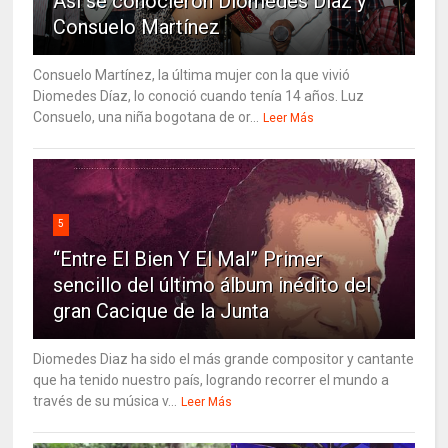
Así se conocieron Diomedes Díaz y
Consuelo Martínez
Consuelo Martínez, la última mujer con la que vivió
Diomedes Díaz, lo conoció cuando tenía 14 años. Luz
Consuelo, una niña bogotana de or...
Leer Más
5
“Entre El Bien Y El Mal” Primer
sencillo del último álbum inédito del
gran Cacique de la Junta
Diomedes Diaz ha sido el más grande compositor y cantante
que ha tenido nuestro país, logrando recorrer el mundo a
través de su música v...
Leer Más