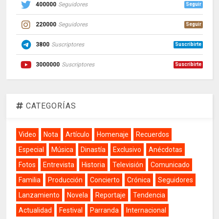
400000
Seguidores
Seguir
220000
Seguidores
Seguir
3800
Suscriptores
Suscribirte
3000000
Suscriptores
Suscribirte
CATEGORÍAS
Video
Nota
Artículo
Homenaje
Recuerdos
Especial
Música
Dinastía
Exclusivo
Anécdotas
Fotos
Entrevista
Historia
Televisión
Comunicado
Familia
Producción
Concierto
Crónica
Seguidores
Lanzamiento
Novela
Reportaje
Tendencia
Actualidad
Festival
Parranda
Internacional