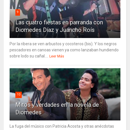
9
Las cuatro fiestas en parranda con
Diomedes Díaz y Juancho Roís
Por la ribera se ven arbustos y cocoteros (bis). Y los negros
pescadores en canoas vienen ya como lanzaban hundiendo
sobre lodo su cañal....
Leer Más
10
Mitos y verdades en la novela de
Diomedes
La fuga del músico con Patricia Acosta y otras anécdotas