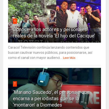
6
Conoce a los actores y personajes
reales de la novela ‘El hijo del Cacique’
Caracol Televisión continúa lanzando contenidos que
buscan cautivar nuevos públicos, para posicionarse, así
como el canal con mayor audienci...
Leer Más
7
‘Mariano Saucedo’, el personaje que
encarna a periodistas que se la
‘montaron’ a Diomedes