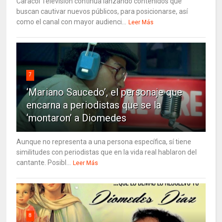
Caracol Televisión continúa lanzando contenidos que
buscan cautivar nuevos públicos, para posicionarse, así
como el canal con mayor audienci...
Leer Más
7
‘Mariano Saucedo’, el personaje que
encarna a periodistas que se la
‘montaron’ a Diomedes
Aunque no representa a una persona específica, sí tiene
similitudes con periodistas que en la vida real hablaron del
cantante. Posibl...
Leer Más
8