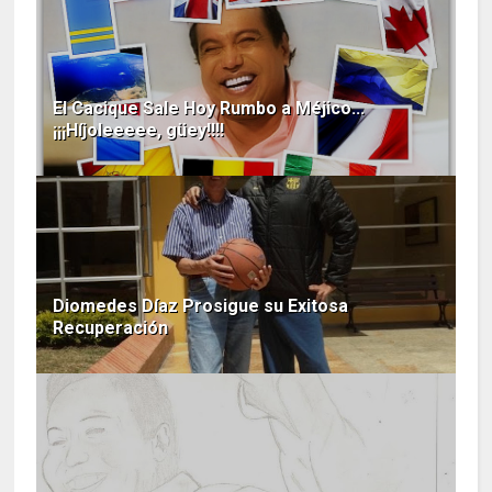
El Cacique Sale Hoy Rumbo a Méjico...
¡¡¡Híjoleeeee, güey!!!!
Diomedes Díaz Prosigue su Exitosa
Recuperación