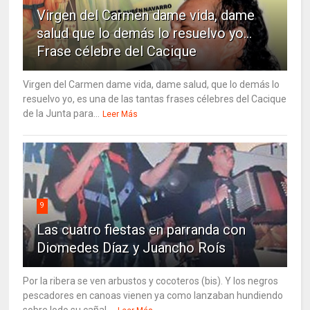
Virgen del Carmen dame vida, dame
salud que lo demás lo resuelvo yo…
Frase célebre del Cacique
Virgen del Carmen dame vida, dame salud, que lo demás lo
resuelvo yo, es una de las tantas frases célebres del Cacique
de la Junta para...
Leer Más
9
Las cuatro fiestas en parranda con
Diomedes Díaz y Juancho Roís
Por la ribera se ven arbustos y cocoteros (bis). Y los negros
pescadores en canoas vienen ya como lanzaban hundiendo
sobre lodo su cañal....