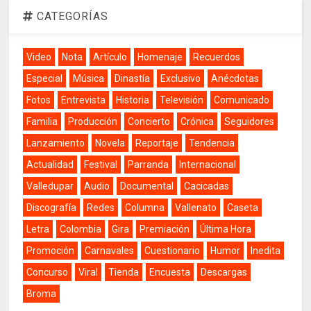
CATEGORÍAS
Video
Nota
Artículo
Homenaje
Recuerdos
Especial
Música
Dinastía
Exclusivo
Anécdotas
Fotos
Entrevista
Historia
Televisión
Comunicado
Familia
Producción
Concierto
Crónica
Seguidores
Lanzamiento
Novela
Reportaje
Tendencia
Actualidad
Festival
Parranda
Internacional
Valledupar
Audio
Documental
Cacicadas
Discografía
Redes
Columna
Vallenato
Caseta
Letra
Colombia
Gira
Premiación
Última Hora
Promoción
Carnavales
Cuestionario
Humor
Inedita
Concurso
Viral
Tienda
Encuesta
Descargas
Broma