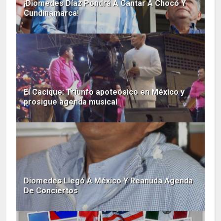
¡Diomedes Díaz Pondrá A Cantar A Chocó Y
Cundinamarca!
El Cacique: Triunfo apoteósico en México y
prosigue agenda musical
Diomedes Llegó A México Y Reanuda Agenda
De Conciertos