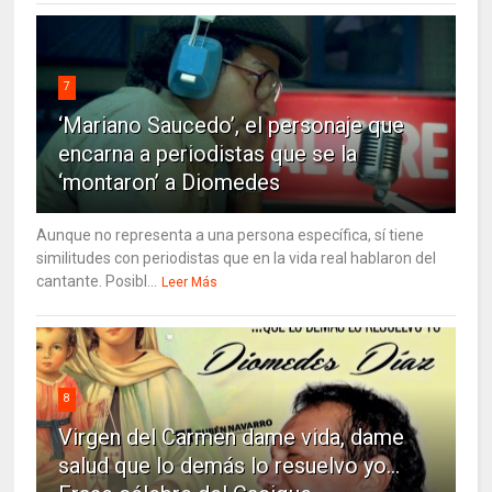
7
‘Mariano Saucedo’, el personaje que
encarna a periodistas que se la
‘montaron’ a Diomedes
Aunque no representa a una persona específica, sí tiene
similitudes con periodistas que en la vida real hablaron del
cantante. Posibl...
Leer Más
8
Virgen del Carmen dame vida, dame
salud que lo demás lo resuelvo yo…