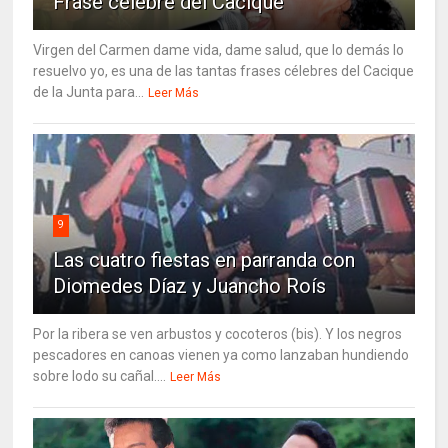
Frase célebre del Cacique
Virgen del Carmen dame vida, dame salud, que lo demás lo
resuelvo yo, es una de las tantas frases célebres del Cacique
de la Junta para...
Leer Más
9
Las cuatro fiestas en parranda con
Diomedes Díaz y Juancho Roís
Por la ribera se ven arbustos y cocoteros (bis). Y los negros
pescadores en canoas vienen ya como lanzaban hundiendo
sobre lodo su cañal....
Leer Más