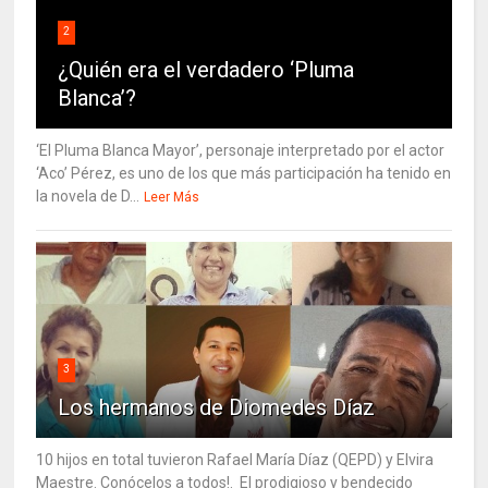
2
¿Quién era el verdadero ‘Pluma
Blanca’?
‘El Pluma Blanca Mayor’, personaje interpretado por el actor
‘Aco’ Pérez, es uno de los que más participación ha tenido en
la novela de D...
Leer Más
3
Los hermanos de Diomedes Díaz
10 hijos en total tuvieron Rafael María Díaz (QEPD) y Elvira
Maestre. Conócelos a todos!. El prodigioso y bendecido