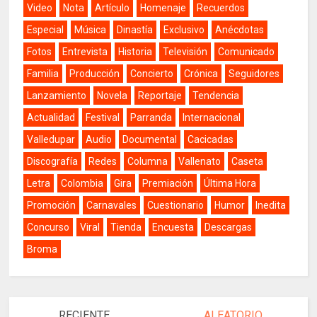
Video
Nota
Artículo
Homenaje
Recuerdos
Especial
Música
Dinastía
Exclusivo
Anécdotas
Fotos
Entrevista
Historia
Televisión
Comunicado
Familia
Producción
Concierto
Crónica
Seguidores
Lanzamiento
Novela
Reportaje
Tendencia
Actualidad
Festival
Parranda
Internacional
Valledupar
Audio
Documental
Cacicadas
Discografía
Redes
Columna
Vallenato
Caseta
Letra
Colombia
Gira
Premiación
Última Hora
Promoción
Carnavales
Cuestionario
Humor
Inedita
Concurso
Viral
Tienda
Encuesta
Descargas
Broma
RECIENTE
ALEATORIO