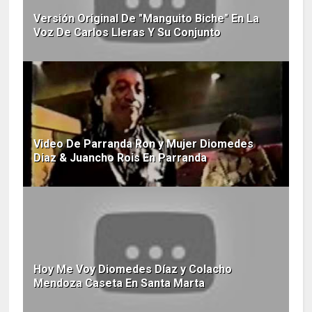
Versión Original De "Manguito Biche" En La
Voz De Carlos Lleras Y Su Conjunto
Video De Parranda Ron y Mujer Diomedes
Diaz & Juancho Rois En Parranda
Hoy Me Voy Diomedes Díaz y Colacho
Mendoza Caseta En Santa Marta