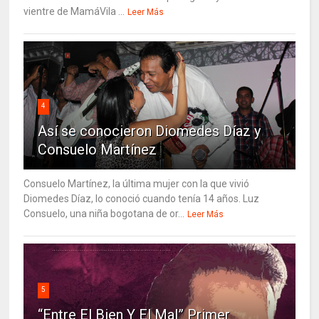
vientre de MamáVila ...
Leer Más
4
Así se conocieron Diomedes Díaz y
Consuelo Martínez
Consuelo Martínez, la última mujer con la que vivió
Diomedes Díaz, lo conoció cuando tenía 14 años. Luz
Consuelo, una niña bogotana de or...
Leer Más
5
“Entre El Bien Y El Mal” Primer