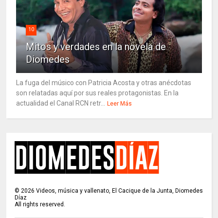
10
Mitos y verdades en la novela de
Diomedes
La fuga del músico con Patricia Acosta y otras anécdotas
son relatadas aquí por sus reales protagonistas. En la
actualidad el Canal RCN retr...
Leer Más
©
2026
Videos, música y vallenato, El Cacique de la Junta, Diomedes
Díaz
All rights reserved.