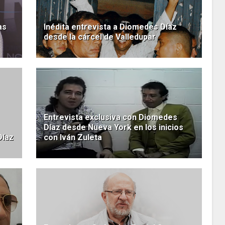
as
Inédita entrevista a Diomedes Díaz
desde la cárcel de Valledupar
Entrevista exclusiva con Diomedes
Díaz desde Nueva York en los inicios
Díaz
con Iván Zuleta