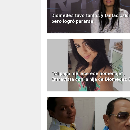
Diomedes tuvo tantas y tantas caíd
pero logró pararse
“Mi papá merece ese homenaje”,
Entrevista con la hija de Diomedes 