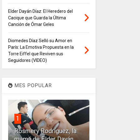
Elder Dayán Díaz: El Heredero del
Cacique que Guarda la Última
Canción de Ómar Geles
Diomedes Díaz Selló su Amor en
París: La Emotiva Propuesta en la
Torre Eiffel que Reviven sus
Seguidores (VIDEO)
MES POPULAR
1
Rosmery Rodríguez, la
mamá de Elder Dayán