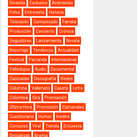
Dinastía
Exclusivo
Anécdotas
Fotos
Entrevista
Historia
Televisión
Comunicado
Familia
Producción
Concierto
Crónica
Seguidores
Lanzamiento
Novela
Reportaje
Tendencia
Actualidad
Festival
Parranda
Internacional
Valledupar
Audio
Documental
Cacicadas
Discografía
Redes
Columna
Vallenato
Caseta
Letra
Colombia
Gira
Premiación
Última Hora
Promoción
Carnavales
Cuestionario
Humor
Inedita
Concurso
Viral
Tienda
Encuesta
Descargas
Broma