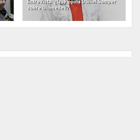
ron
Entrevista: ¿Qué opina Daniel Samper
sobre Diomedes?