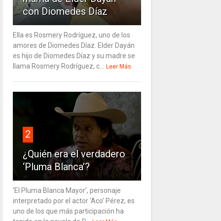
con Diomedes Díaz
Ella es Rosmery Rodríguez, uno de los
amores de Diomedes Díaz. Elder Dayán
es hijo de Diomedes Díaz y su madre se
llama Rosmery Rodríguez, c...
Leer Más
2
¿Quién era el verdadero
‘Pluma Blanca’?
‘El Pluma Blanca Mayor’, personaje
interpretado por el actor ‘Aco’ Pérez, es
uno de los que más participación ha