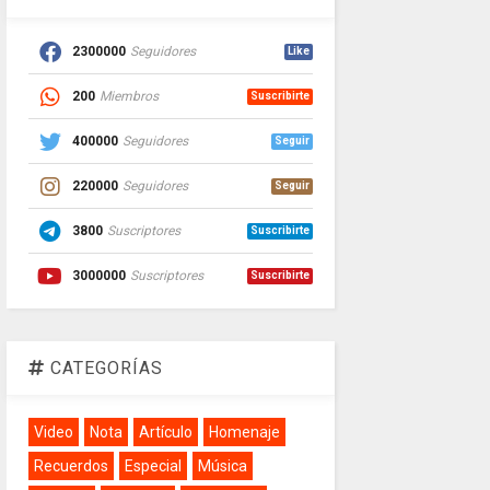
2300000
Seguidores
Like
200
Miembros
Suscribirte
400000
Seguidores
Seguir
220000
Seguidores
Seguir
3800
Suscriptores
Suscribirte
3000000
Suscriptores
Suscribirte
CATEGORÍAS
Video
Nota
Artículo
Homenaje
Recuerdos
Especial
Música