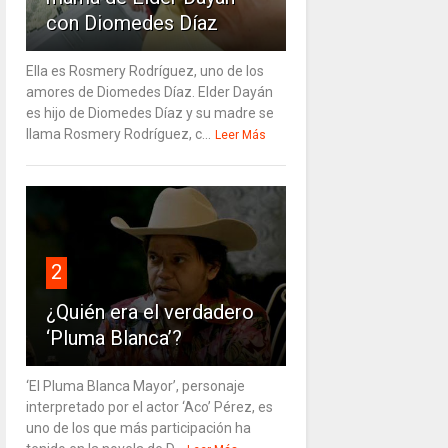
con Diomedes Díaz
Ella es Rosmery Rodríguez, uno de los
amores de Diomedes Díaz. Elder Dayán
es hijo de Diomedes Díaz y su madre se
llama Rosmery Rodríguez, c...
Leer Más
2
¿Quién era el verdadero
‘Pluma Blanca’?
‘El Pluma Blanca Mayor’, personaje
interpretado por el actor ‘Aco’ Pérez, es
uno de los que más participación ha