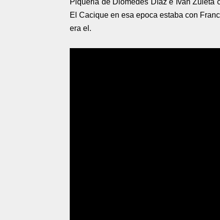
Piqueria de Diomedes Díaz e Ivan Zuleta
El Cacique en esa epoca estaba con Franco 
era el.