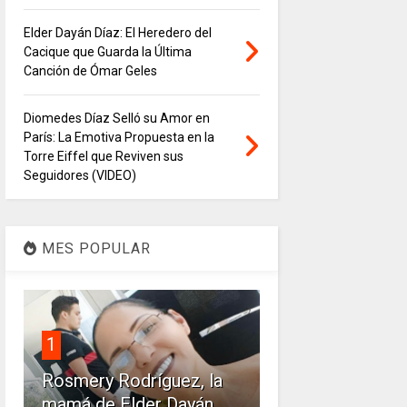
Elder Dayán Díaz: El Heredero del
Cacique que Guarda la Última
Canción de Ómar Geles
Diomedes Díaz Selló su Amor en
París: La Emotiva Propuesta en la
Torre Eiffel que Reviven sus
Seguidores (VIDEO)
MES POPULAR
1
Rosmery Rodríguez, la
mamá de Elder Dayán