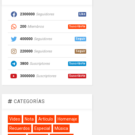
2300000
Seguidores
Like
200
Miembros
Suscribirte
400000
Seguidores
Seguir
220000
Seguidores
Seguir
3800
Suscriptores
Suscribirte
3000000
Suscriptores
Suscribirte
CATEGORÍAS
Video
Nota
Artículo
Homenaje
Recuerdos
Especial
Música