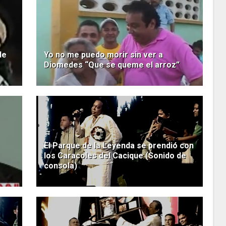
de
Yo no me puedo morir sin ver a
Diomedes “Que se queme el arroz”
El Parque de la Leyenda se prendió con
los Caracoles del Cacique (Sonido de
consola)