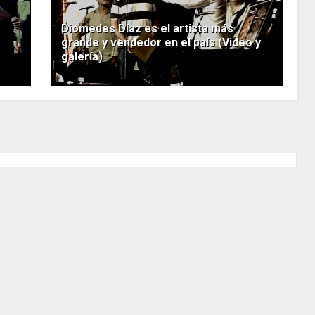
Diomedes Díaz es el artista más
grande y vendedor en el país (Video y
galería)