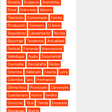
Dinastía
Exclusivo
Anécdotas
Fotos
Entrevista
Historia
Televisión
Comunicado
Familia
Producción
Concierto
Crónica
Seguidores
Lanzamiento
Novela
Reportaje
Tendencia
Actualidad
Festival
Parranda
Internacional
Valledupar
Audio
Documental
Cacicadas
Discografía
Redes
Columna
Vallenato
Caseta
Letra
Colombia
Gira
Premiación
Última Hora
Promoción
Carnavales
Cuestionario
Humor
Inedita
Concurso
Viral
Tienda
Encuesta
Descargas
Broma