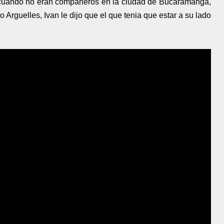
 cuando no eran compañeros en la ciudad de Bucaramanga,
Arguelles, Ivan le dijo que el que tenia que estar a su lado