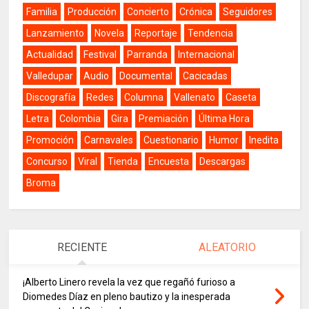
Familia
Producción
Concierto
Crónica
Seguidores
Lanzamiento
Novela
Reportaje
Tendencia
Actualidad
Festival
Parranda
Internacional
Valledupar
Audio
Documental
Cacicadas
Discografía
Redes
Columna
Vallenato
Caseta
Letra
Colombia
Gira
Premiación
Última Hora
Promoción
Carnavales
Cuestionario
Humor
Inedita
Concurso
Viral
Tienda
Encuesta
Descargas
Broma
RECIENTE
ALEATORIO
¡Alberto Linero revela la vez que regañó furioso a
Diomedes Díaz en pleno bautizo y la inesperada