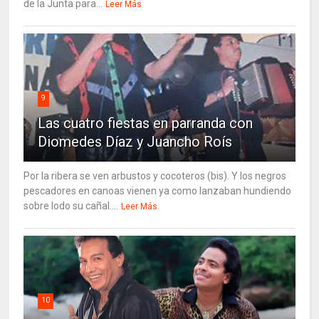
de la Junta para...
Leer Más
9
Las cuatro fiestas en parranda con
Diomedes Díaz y Juancho Roís
Por la ribera se ven arbustos y cocoteros (bis). Y los negros
pescadores en canoas vienen ya como lanzaban hundiendo
sobre lodo su cañal....
Leer Más
10