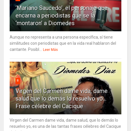
‘Mariano Saucedo’, el personaje que
encarna a periodistas que se la
‘montaron’ a Diomedes
Aunque no representa a una persona específica, sí tiene
similitudes con periodistas que en la vida real hablaron del
cantante. Posibl...
Leer Más
8
Virgen del Carmen dame vida, dame
salud que lo demás lo resuelvo yo…
Frase célebre del Cacique
Virgen del Carmen dame vida, dame salud, que lo demás lo
resuelvo yo, es una de las tantas frases célebres del Cacique