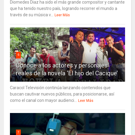
Diomedes Diaz ha sido el más grande compositor y cantante
que ha tenido nuestro país, logrando recorrer el mundo a
través de su música v...
Leer Más
6
Conoce a los actores y personajes
reales de la novela ‘El hijo del Cacique’
Caracol Televisión continúa lanzando contenidos que
buscan cautivar nuevos públicos, para posicionarse, así
como el canal con mayor audienci...
Leer Más
7