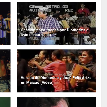
Canción poco tocada por Diomedes e
Iván en parranda
o
Versos de Diomedes y José Félix Ariza
en Maicao (Video)