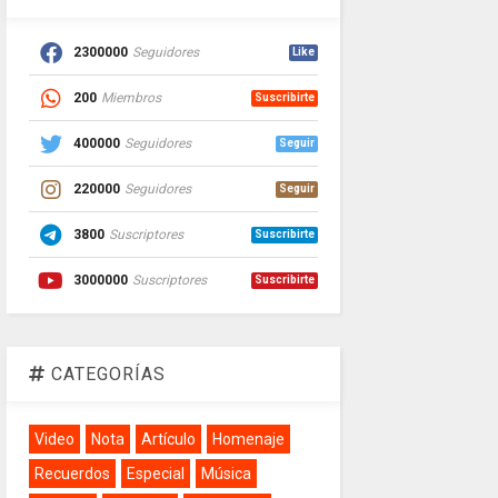
2300000
Seguidores
Like
200
Miembros
Suscribirte
400000
Seguidores
Seguir
220000
Seguidores
Seguir
3800
Suscriptores
Suscribirte
3000000
Suscriptores
Suscribirte
CATEGORÍAS
Video
Nota
Artículo
Homenaje
Recuerdos
Especial
Música