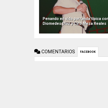
Penando en vida parranda típica co
Diomedes Díaz y Ciro Meza Reales
COMENTARIOS
FACEBOOK