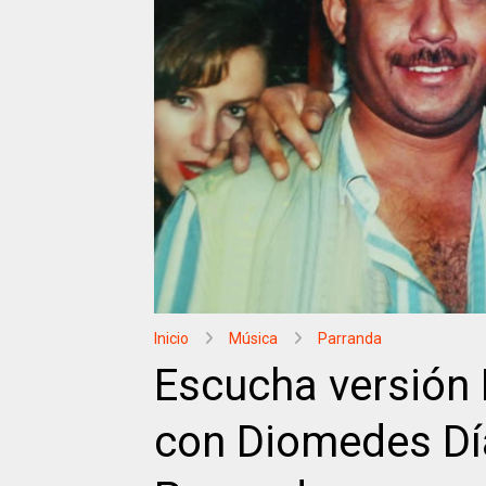
Inicio
Música
Parranda
Escucha versión 
con Diomedes Dí