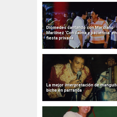
Diomedes cantando con Marciano
Martínez ‘Con calma y paciencia’ en
fiesta privada
La mejor interpretación de manguit
biche en parranda