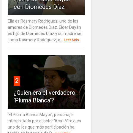
con Diomedes Díaz
Ella es Rosmery Rodríguez, uno de los
amores de Diomedes Díaz. Elder Dayán
es hijo de Diomedes Díaz y su madre se
llama Rosmery Rodríguez, c...
Leer Más
2
¿Quién era el verdadero
‘Pluma Blanca’?
‘El Pluma Blanca Mayor’, personaje
interpretado por el actor ‘Aco’ Pérez, es
uno de los que más participación ha