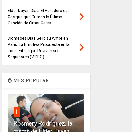
Elder Dayán Díaz: El Heredero del
Cacique que Guarda la Última
Canción de Ómar Geles
Diomedes Díaz Selló su Amor en
París: La Emotiva Propuesta en la
Torre Eiffel que Reviven sus
Seguidores (VIDEO)
MES POPULAR
1
Rosmery Rodríguez, la
mamá de Elder Dayán