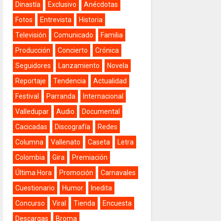
Dinastía
Exclusivo
Anécdotas
Fotos
Entrevista
Historia
Televisión
Comunicado
Familia
Producción
Concierto
Crónica
Seguidores
Lanzamiento
Novela
Reportaje
Tendencia
Actualidad
Festival
Parranda
Internacional
Valledupar
Audio
Documental
Cacicadas
Discografía
Redes
Columna
Vallenato
Caseta
Letra
Colombia
Gira
Premiación
Última Hora
Promoción
Carnavales
Cuestionario
Humor
Inedita
Concurso
Viral
Tienda
Encuesta
Descargas
Broma