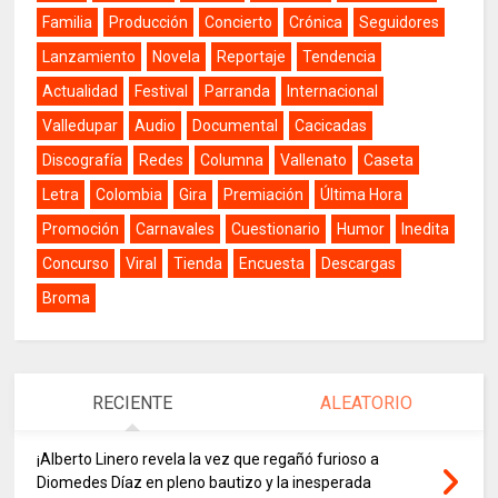
Familia
Producción
Concierto
Crónica
Seguidores
Lanzamiento
Novela
Reportaje
Tendencia
Actualidad
Festival
Parranda
Internacional
Valledupar
Audio
Documental
Cacicadas
Discografía
Redes
Columna
Vallenato
Caseta
Letra
Colombia
Gira
Premiación
Última Hora
Promoción
Carnavales
Cuestionario
Humor
Inedita
Concurso
Viral
Tienda
Encuesta
Descargas
Broma
RECIENTE
ALEATORIO
¡Alberto Linero revela la vez que regañó furioso a
Diomedes Díaz en pleno bautizo y la inesperada