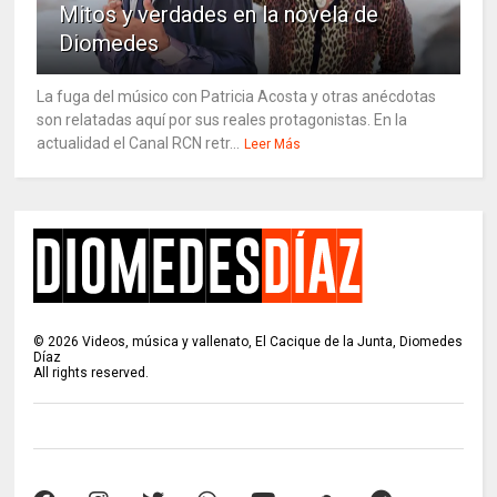
Mitos y verdades en la novela de
Diomedes
La fuga del músico con Patricia Acosta y otras anécdotas
son relatadas aquí por sus reales protagonistas. En la
actualidad el Canal RCN retr...
Leer Más
©
2026
Videos, música y vallenato, El Cacique de la Junta, Diomedes
Díaz
All rights reserved.