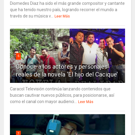
Diomedes Diaz ha sido el más grande compositor y cantante
que ha tenido nuestro país, logrando recorrer el mundo a
través de su música v...
Leer Más
6
Conoce a los actores y personajes
reales de la novela ‘El hijo del Cacique’
Caracol Televisión continúa lanzando contenidos que
buscan cautivar nuevos públicos, para posicionarse, así
como el canal con mayor audienci...
Leer Más
7