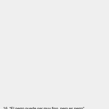
16. “El perro puede ser muy fino, pero es perro”