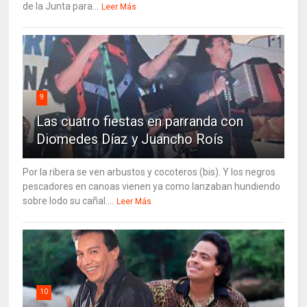
de la Junta para...
Leer Más
9
Las cuatro fiestas en parranda con
Diomedes Díaz y Juancho Roís
Por la ribera se ven arbustos y cocoteros (bis). Y los negros
pescadores en canoas vienen ya como lanzaban hundiendo
sobre lodo su cañal....
Leer Más
10