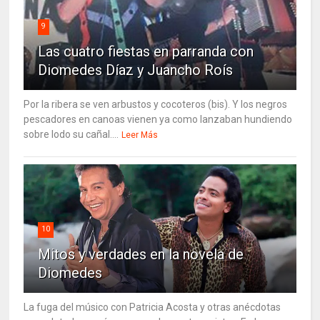
9
Las cuatro fiestas en parranda con
Diomedes Díaz y Juancho Roís
Por la ribera se ven arbustos y cocoteros (bis). Y los negros
pescadores en canoas vienen ya como lanzaban hundiendo
sobre lodo su cañal....
Leer Más
10
Mitos y verdades en la novela de
Diomedes
La fuga del músico con Patricia Acosta y otras anécdotas