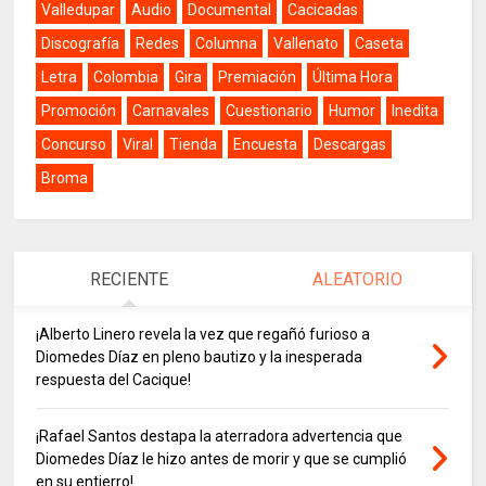
Valledupar
Audio
Documental
Cacicadas
Discografía
Redes
Columna
Vallenato
Caseta
Letra
Colombia
Gira
Premiación
Última Hora
Promoción
Carnavales
Cuestionario
Humor
Inedita
Concurso
Viral
Tienda
Encuesta
Descargas
Broma
RECIENTE
ALEATORIO
¡Alberto Linero revela la vez que regañó furioso a
Diomedes Díaz en pleno bautizo y la inesperada
respuesta del Cacique!
¡Rafael Santos destapa la aterradora advertencia que
Diomedes Díaz le hizo antes de morir y que se cumplió
en su entierro!