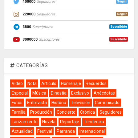
400000
Seguidores
Seguir
220000
Seguidores
Seguir
3800
Suscriptores
Suscribirte
3000000
Suscriptores
Suscribirte
CATEGORÍAS
Video
Nota
Artículo
Homenaje
Recuerdos
Especial
Música
Dinastía
Exclusivo
Anécdotas
Fotos
Entrevista
Historia
Televisión
Comunicado
Familia
Producción
Concierto
Crónica
Seguidores
Lanzamiento
Novela
Reportaje
Tendencia
Actualidad
Festival
Parranda
Internacional