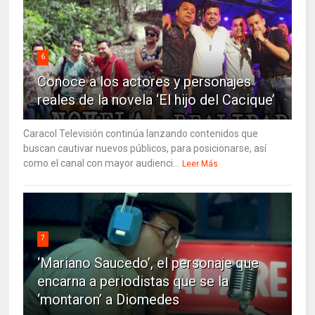
6
Conoce a los actores y personajes
reales de la novela ‘El hijo del Cacique’
Caracol Televisión continúa lanzando contenidos que
buscan cautivar nuevos públicos, para posicionarse, así
como el canal con mayor audienci...
Leer Más
7
‘Mariano Saucedo’, el personaje que
encarna a periodistas que se la
‘montaron’ a Diomedes