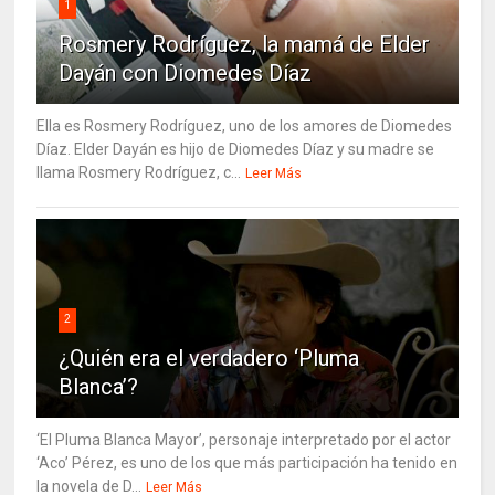
1
Rosmery Rodríguez, la mamá de Elder
Dayán con Diomedes Díaz
Ella es Rosmery Rodríguez, uno de los amores de Diomedes
Díaz. Elder Dayán es hijo de Diomedes Díaz y su madre se
llama Rosmery Rodríguez, c...
Leer Más
2
¿Quién era el verdadero ‘Pluma
Blanca’?
‘El Pluma Blanca Mayor’, personaje interpretado por el actor
‘Aco’ Pérez, es uno de los que más participación ha tenido en
la novela de D...
Leer Más