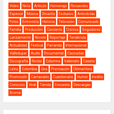
Video
Nota
Artículo
Homenaje
Recuerdos
Especial
Música
Dinastía
Exclusivo
Anécdotas
Fotos
Entrevista
Historia
Televisión
Comunicado
Familia
Producción
Concierto
Crónica
Seguidores
Lanzamiento
Novela
Reportaje
Tendencia
Actualidad
Festival
Parranda
Internacional
Valledupar
Audio
Documental
Cacicadas
Discografía
Redes
Columna
Vallenato
Caseta
Letra
Colombia
Gira
Premiación
Última Hora
Promoción
Carnavales
Cuestionario
Humor
Inedita
Concurso
Viral
Tienda
Encuesta
Descargas
Broma