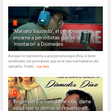
7
‘Mariano Saucedo’, el personaje que
encarna a periodistas que se la
‘montaron’ a Diomedes
Aunque no representa a una persona específica, sí tiene
similitudes con periodistas que en la vida real hablaron del
cantante. Posibl...
Leer Más
8
Virgen del Carmen dame vida, dame
salud que lo demás lo resuelvo yo…