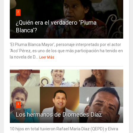
2
¿Quién era el verdadero ‘Pluma
Blanca’?
‘El Pluma Blanca Mayor’, personaje interpretado por el actor
‘Aco’ Pérez, es uno de los que más participación ha tenido en
la novela de D...
Leer Más
3
Los hermanos de Diomedes Díaz
10 hijos en total tuvieron Rafael María Díaz (QEPD) y Elvira