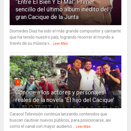
“Entre El Bien Y El Mal” Primer
sencillo del último álbum inédito del
gran Cacique de la Junta
Diomedes Diaz ha sido el más grande compositor y cantante
que ha tenido nuestro país, logrando recorrer el mundo a
través de su música v...
Leer Más
6
Conoce a los actores y personajes
reales de la novela ‘El hijo del Cacique’
Caracol Televisión continúa lanzando contenidos que
buscan cautivar nuevos públicos, para posicionarse, así
como el canal con mayor audienci...
Leer Más