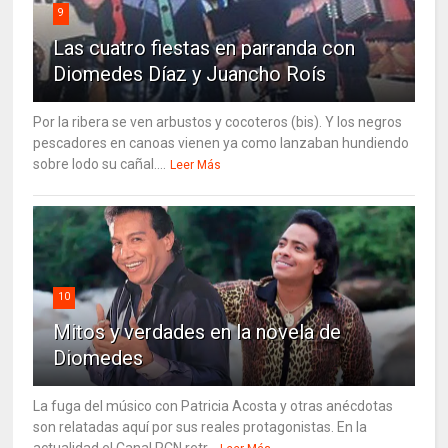
9
Las cuatro fiestas en parranda con
Diomedes Díaz y Juancho Roís
Por la ribera se ven arbustos y cocoteros (bis). Y los negros
pescadores en canoas vienen ya como lanzaban hundiendo
sobre lodo su cañal....
Leer Más
10
Mitos y verdades en la novela de
Diomedes
La fuga del músico con Patricia Acosta y otras anécdotas
son relatadas aquí por sus reales protagonistas. En la