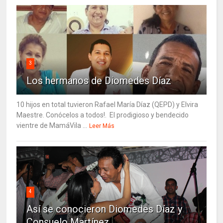
3
Los hermanos de Diomedes Díaz
10 hijos en total tuvieron Rafael María Díaz (QEPD) y Elvira
Maestre. Conócelos a todos!. El prodigioso y bendecido
vientre de MamáVila ...
Leer Más
4
Así se conocieron Diomedes Díaz y
Consuelo Martínez