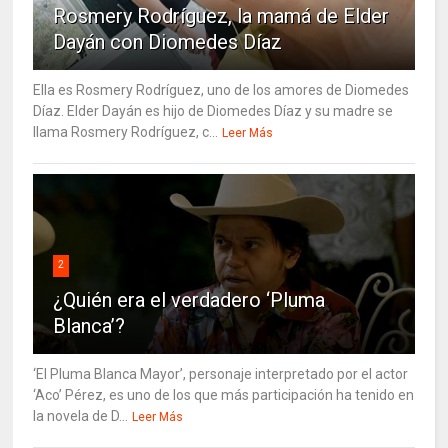
Rosmery Rodríguez, la mamá de Elder
Dayán con Diomedes Díaz
Ella es Rosmery Rodríguez, uno de los amores de Diomedes
Díaz. Elder Dayán es hijo de Diomedes Díaz y su madre se
llama Rosmery Rodríguez, c...
Leer Más
2
¿Quién era el verdadero ‘Pluma
Blanca’?
‘El Pluma Blanca Mayor’, personaje interpretado por el actor
‘Aco’ Pérez, es uno de los que más participación ha tenido en
la novela de D...
Leer Más