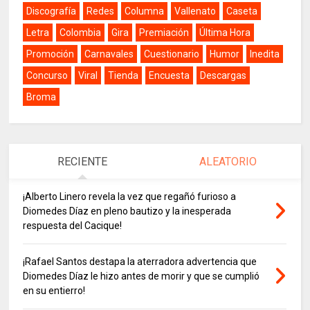
Discografía
Redes
Columna
Vallenato
Caseta
Letra
Colombia
Gira
Premiación
Última Hora
Promoción
Carnavales
Cuestionario
Humor
Inedita
Concurso
Viral
Tienda
Encuesta
Descargas
Broma
RECIENTE
ALEATORIO
¡Alberto Linero revela la vez que regañó furioso a
Diomedes Díaz en pleno bautizo y la inesperada
respuesta del Cacique!
¡Rafael Santos destapa la aterradora advertencia que
Diomedes Díaz le hizo antes de morir y que se cumplió
en su entierro!