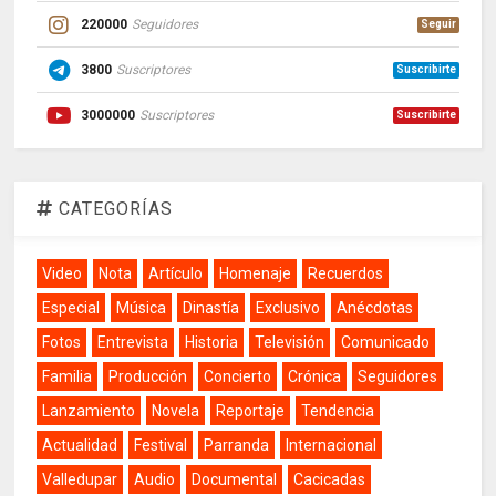
220000
Seguidores
Seguir
3800
Suscriptores
Suscribirte
3000000
Suscriptores
Suscribirte
CATEGORÍAS
Video
Nota
Artículo
Homenaje
Recuerdos
Especial
Música
Dinastía
Exclusivo
Anécdotas
Fotos
Entrevista
Historia
Televisión
Comunicado
Familia
Producción
Concierto
Crónica
Seguidores
Lanzamiento
Novela
Reportaje
Tendencia
Actualidad
Festival
Parranda
Internacional
Valledupar
Audio
Documental
Cacicadas