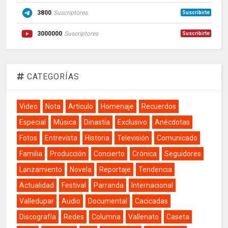
3800
Suscriptores
Suscribirte
3000000
Suscriptores
Suscribirte
CATEGORÍAS
Video
Nota
Artículo
Homenaje
Recuerdos
Especial
Música
Dinastía
Exclusivo
Anécdotas
Fotos
Entrevista
Historia
Televisión
Comunicado
Familia
Producción
Concierto
Crónica
Seguidores
Lanzamiento
Novela
Reportaje
Tendencia
Actualidad
Festival
Parranda
Internacional
Valledupar
Audio
Documental
Cacicadas
Discografía
Redes
Columna
Vallenato
Caseta