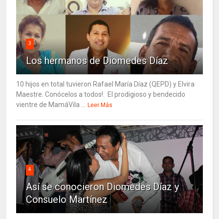
3
Los hermanos de Diomedes Díaz
10 hijos en total tuvieron Rafael María Díaz (QEPD) y Elvira
Maestre. Conócelos a todos!. El prodigioso y bendecido
vientre de MamáVila ...
Leer Más
4
Así se conocieron Diomedes Díaz y
Consuelo Martínez