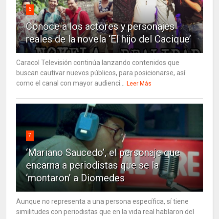
6
Conoce a los actores y personajes
reales de la novela ‘El hijo del Cacique’
Caracol Televisión continúa lanzando contenidos que
buscan cautivar nuevos públicos, para posicionarse, así
como el canal con mayor audienci...
Leer Más
7
‘Mariano Saucedo’, el personaje que
encarna a periodistas que se la
‘montaron’ a Diomedes
Aunque no representa a una persona específica, sí tiene
similitudes con periodistas que en la vida real hablaron del