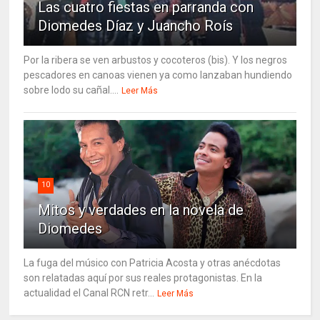
Las cuatro fiestas en parranda con
Diomedes Díaz y Juancho Roís
Por la ribera se ven arbustos y cocoteros (bis). Y los negros
pescadores en canoas vienen ya como lanzaban hundiendo
sobre lodo su cañal....
Leer Más
10
Mitos y verdades en la novela de
Diomedes
La fuga del músico con Patricia Acosta y otras anécdotas
son relatadas aquí por sus reales protagonistas. En la
actualidad el Canal RCN retr...
Leer Más