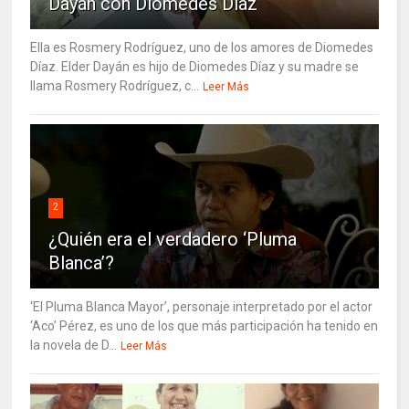
Dayán con Diomedes Díaz
Ella es Rosmery Rodríguez, uno de los amores de Diomedes
Díaz. Elder Dayán es hijo de Diomedes Díaz y su madre se
llama Rosmery Rodríguez, c...
Leer Más
2
¿Quién era el verdadero ‘Pluma
Blanca’?
‘El Pluma Blanca Mayor’, personaje interpretado por el actor
‘Aco’ Pérez, es uno de los que más participación ha tenido en
la novela de D...
Leer Más