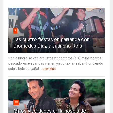
9
Las cuatro fiestas en parranda con
Diomedes Díaz y Juancho Roís
Por la ribera se ven arbustos y cocoteros (bis). Y los negros
pescadores en canoas vienen ya como lanzaban hundiendo
sobre lodo su cañal....
Leer Más
10
Mitos y verdades en la novela de