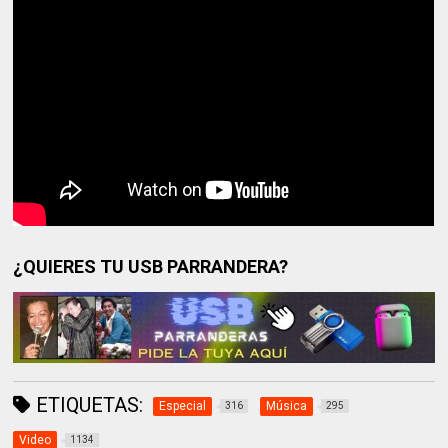
¿QUIERES TU USB PARRANDERA?
ETIQUETAS:
Especial
Música
316
295
Video
1134