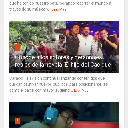
que ha tenido nuestro país, logrando recorrer el mundo a
través de su música v...
Leer Más
6
Conoce a los actores y personajes
reales de la novela ‘El hijo del Cacique’
Caracol Televisión continúa lanzando contenidos que
buscan cautivar nuevos públicos, para posicionarse, así
como el canal con mayor audienci...
Leer Más
7