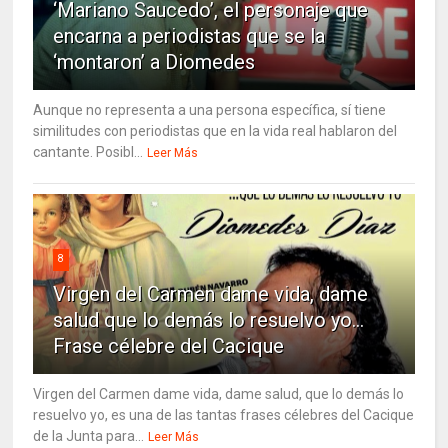
‘Mariano Saucedo’, el personaje que
encarna a periodistas que se la
‘montaron’ a Diomedes
Aunque no representa a una persona específica, sí tiene
similitudes con periodistas que en la vida real hablaron del
cantante. Posibl...
Leer Más
8
Virgen del Carmen dame vida, dame
salud que lo demás lo resuelvo yo…
Frase célebre del Cacique
Virgen del Carmen dame vida, dame salud, que lo demás lo
resuelvo yo, es una de las tantas frases célebres del Cacique
de la Junta para...
Leer Más