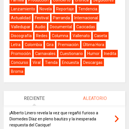
Lanzamiento
Novela
Reportaje
Tendencia
Actualidad
Festival
Parranda
Internacional
Valledupar
Audio
Documental
Cacicadas
Discografía
Redes
Columna
Vallenato
Caseta
Letra
Colombia
Gira
Premiación
Última Hora
Promoción
Carnavales
Cuestionario
Humor
Inedita
Concurso
Viral
Tienda
Encuesta
Descargas
Broma
RECIENTE
ALEATORIO
¡Alberto Linero revela la vez que regañó furioso a
Diomedes Díaz en pleno bautizo y la inesperada
respuesta del Cacique!