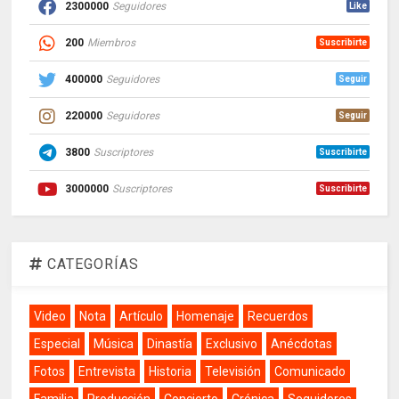
2300000
Seguidores
Like
200
Miembros
Suscribirte
400000
Seguidores
Seguir
220000
Seguidores
Seguir
3800
Suscriptores
Suscribirte
3000000
Suscriptores
Suscribirte
CATEGORÍAS
Video
Nota
Artículo
Homenaje
Recuerdos
Especial
Música
Dinastía
Exclusivo
Anécdotas
Fotos
Entrevista
Historia
Televisión
Comunicado
Familia
Producción
Concierto
Crónica
Seguidores