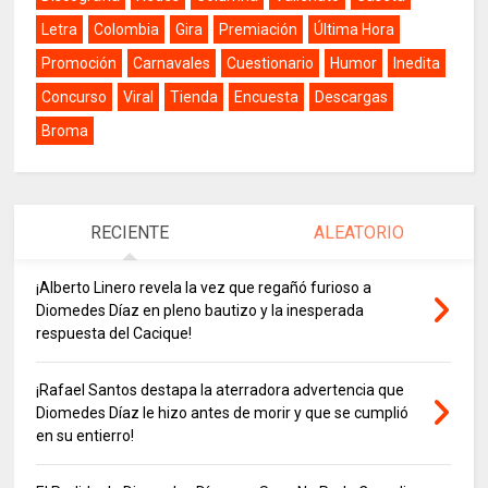
Letra
Colombia
Gira
Premiación
Última Hora
Promoción
Carnavales
Cuestionario
Humor
Inedita
Concurso
Viral
Tienda
Encuesta
Descargas
Broma
RECIENTE
ALEATORIO
¡Alberto Linero revela la vez que regañó furioso a
Diomedes Díaz en pleno bautizo y la inesperada
respuesta del Cacique!
¡Rafael Santos destapa la aterradora advertencia que
Diomedes Díaz le hizo antes de morir y que se cumplió
en su entierro!