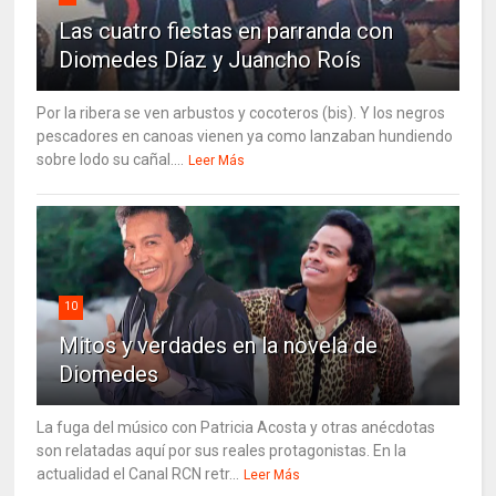
Las cuatro fiestas en parranda con
Diomedes Díaz y Juancho Roís
Por la ribera se ven arbustos y cocoteros (bis). Y los negros
pescadores en canoas vienen ya como lanzaban hundiendo
sobre lodo su cañal....
Leer Más
10
Mitos y verdades en la novela de
Diomedes
La fuga del músico con Patricia Acosta y otras anécdotas
son relatadas aquí por sus reales protagonistas. En la
actualidad el Canal RCN retr...
Leer Más