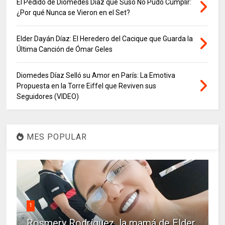
El Pedido de Diomedes Díaz que Suso No Pudo Cumplir:
¿Por qué Nunca se Vieron en el Set?
Elder Dayán Díaz: El Heredero del Cacique que Guarda la
Última Canción de Ómar Geles
Diomedes Díaz Selló su Amor en París: La Emotiva
Propuesta en la Torre Eiffel que Reviven sus
Seguidores (VIDEO)
MES POPULAR
1
Rosmery Rodríguez, la mamá de Elder