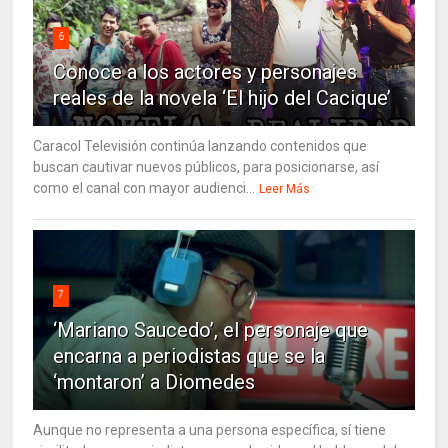
6
Conoce a los actores y personajes
reales de la novela ‘El hijo del Cacique’
Caracol Televisión continúa lanzando contenidos que
buscan cautivar nuevos públicos, para posicionarse, así
como el canal con mayor audienci...
Leer Más
7
‘Mariano Saucedo’, el personaje que
encarna a periodistas que se la
‘montaron’ a Diomedes
Aunque no representa a una persona específica, sí tiene