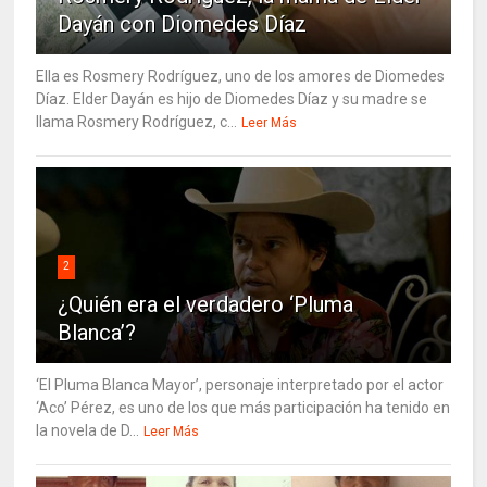
Dayán con Diomedes Díaz
Ella es Rosmery Rodríguez, uno de los amores de Diomedes
Díaz. Elder Dayán es hijo de Diomedes Díaz y su madre se
llama Rosmery Rodríguez, c...
Leer Más
2
¿Quién era el verdadero ‘Pluma
Blanca’?
‘El Pluma Blanca Mayor’, personaje interpretado por el actor
‘Aco’ Pérez, es uno de los que más participación ha tenido en
la novela de D...
Leer Más