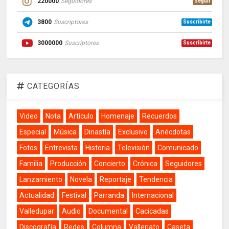
220000
Seguidores
Seguir
3800
Suscriptores
Suscribirte
3000000
Suscriptores
Suscribirte
CATEGORÍAS
Video
Nota
Artículo
Homenaje
Recuerdos
Especial
Música
Dinastía
Exclusivo
Anécdotas
Fotos
Entrevista
Historia
Televisión
Comunicado
Familia
Producción
Concierto
Crónica
Seguidores
Lanzamiento
Novela
Reportaje
Tendencia
Actualidad
Festival
Parranda
Internacional
Valledupar
Audio
Documental
Cacicadas
Discografía
Redes
Columna
Vallenato
Caseta