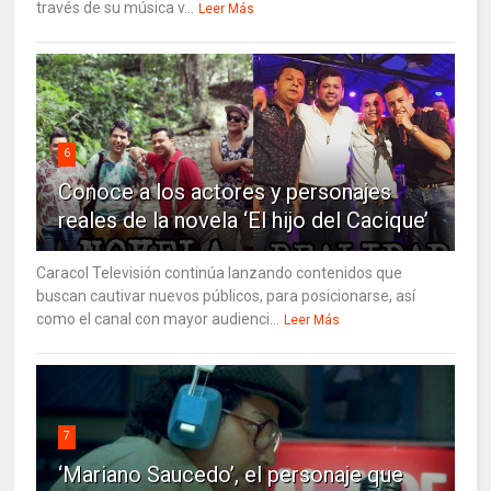
través de su música v...
Leer Más
6
Conoce a los actores y personajes
reales de la novela ‘El hijo del Cacique’
Caracol Televisión continúa lanzando contenidos que
buscan cautivar nuevos públicos, para posicionarse, así
como el canal con mayor audienci...
Leer Más
7
‘Mariano Saucedo’, el personaje que