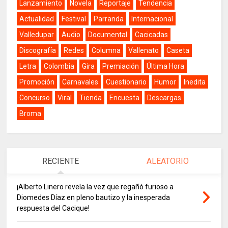
Lanzamiento
Novela
Reportaje
Tendencia
Actualidad
Festival
Parranda
Internacional
Valledupar
Audio
Documental
Cacicadas
Discografía
Redes
Columna
Vallenato
Caseta
Letra
Colombia
Gira
Premiación
Última Hora
Promoción
Carnavales
Cuestionario
Humor
Inedita
Concurso
Viral
Tienda
Encuesta
Descargas
Broma
RECIENTE
ALEATORIO
¡Alberto Linero revela la vez que regañó furioso a
Diomedes Díaz en pleno bautizo y la inesperada
respuesta del Cacique!