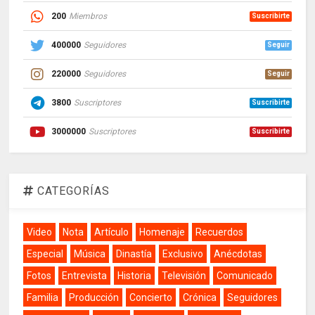
200
Miembros
Suscribirte
400000
Seguidores
Seguir
220000
Seguidores
Seguir
3800
Suscriptores
Suscribirte
3000000
Suscriptores
Suscribirte
CATEGORÍAS
Video
Nota
Artículo
Homenaje
Recuerdos
Especial
Música
Dinastía
Exclusivo
Anécdotas
Fotos
Entrevista
Historia
Televisión
Comunicado
Familia
Producción
Concierto
Crónica
Seguidores