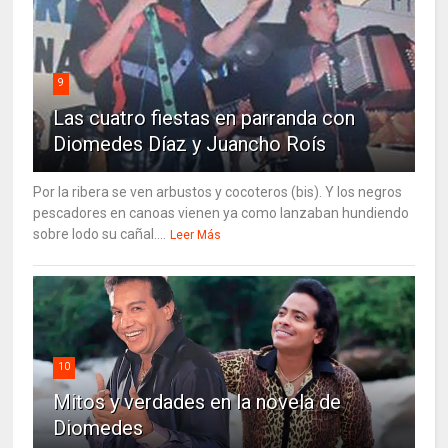
9
Las cuatro fiestas en parranda con
Diomedes Díaz y Juancho Roís
Por la ribera se ven arbustos y cocoteros (bis). Y los negros
pescadores en canoas vienen ya como lanzaban hundiendo
sobre lodo su cañal....
Leer Más
10
Mitos y verdades en la novela de
Diomedes