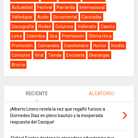
Actualidad
Festival
Parranda
Internacional
Valledupar
Audio
Documental
Cacicadas
Discografía
Redes
Columna
Vallenato
Caseta
Letra
Colombia
Gira
Premiación
Última Hora
Promoción
Carnavales
Cuestionario
Humor
Inedita
Concurso
Viral
Tienda
Encuesta
Descargas
Broma
RECIENTE
ALEATORIO
¡Alberto Linero revela la vez que regañó furioso a
Diomedes Díaz en pleno bautizo y la inesperada
respuesta del Cacique!
¡Rafael Santos destapa la aterradora advertencia que