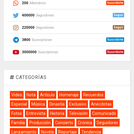
200
Miembros
Suscribirte
400000
Seguidores
Seguir
220000
Seguidores
Seguir
3800
Suscriptores
Suscribirte
3000000
Suscriptores
Suscribirte
CATEGORÍAS
Video
Nota
Artículo
Homenaje
Recuerdos
Especial
Música
Dinastía
Exclusivo
Anécdotas
Fotos
Entrevista
Historia
Televisión
Comunicado
Familia
Producción
Concierto
Crónica
Seguidores
Lanzamiento
Novela
Reportaje
Tendencia