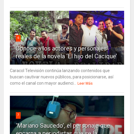
6
Conoce a los actores y personajes
reales de la novela ‘El hijo del Cacique’
Caracol Televisión continúa lanzando contenidos que
buscan cautivar nuevos públicos, para posicionarse, así
como el canal con mayor audienci...
Leer Más
7
‘Mariano Saucedo’, el personaje que
encarna a periodistas que se la