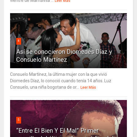
vientre de MamáVila ...
Leer Más
4
Así se conocieron Diomedes Díaz y
Consuelo Martínez
Consuelo Martínez, la última mujer con la que vivió
Diomedes Díaz, lo conoció cuando tenía 14 años. Luz
Consuelo, una niña bogotana de or...
Leer Más
5
“Entre El Bien Y El Mal” Primer