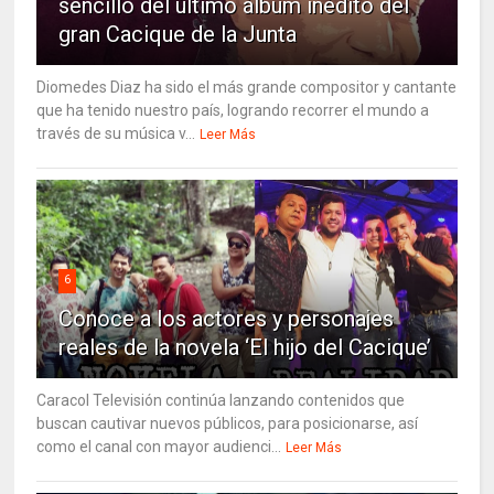
sencillo del último álbum inédito del
gran Cacique de la Junta
Diomedes Diaz ha sido el más grande compositor y cantante
que ha tenido nuestro país, logrando recorrer el mundo a
través de su música v...
Leer Más
6
Conoce a los actores y personajes
reales de la novela ‘El hijo del Cacique’
Caracol Televisión continúa lanzando contenidos que
buscan cautivar nuevos públicos, para posicionarse, así
como el canal con mayor audienci...
Leer Más