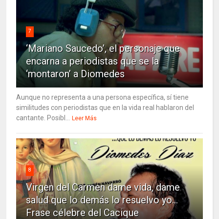
7
‘Mariano Saucedo’, el personaje que
encarna a periodistas que se la
‘montaron’ a Diomedes
Aunque no representa a una persona específica, sí tiene
similitudes con periodistas que en la vida real hablaron del
cantante. Posibl...
Leer Más
8
Virgen del Carmen dame vida, dame
salud que lo demás lo resuelvo yo…
Frase célebre del Cacique