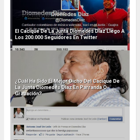
El Cacique De La Junta Diomedes Díaz Llego A
Los 200.000 Seguidores En Twitter
¿Cuál Ha Sido El Mejor Dicho Del Cacique De
La Junta Diomedes Díaz En Parranda O
Grabación?