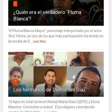
2
¿Quién era el verdadero ‘Pluma
Blanca’?
‘El Pluma Blanca Mayor’, personaje interpretado por el actor
‘Aco’ Pérez, es uno de los que más participación ha tenido en
la novela de D...
Leer Más
3
Los hermanos de Diomedes Díaz
10 hijos en total tuvieron Rafael María Díaz (QEPD) y Elvira
Maestre. Conócelos a todos!. El prodigioso y bendecido