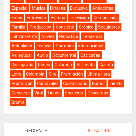
Especial
Música
Dinastía
Exclusivo
Anécdotas
Fotos
Entrevista
Historia
Televisión
Comunicado
Familia
Producción
Concierto
Crónica
Seguidores
Lanzamiento
Novela
Reportaje
Tendencia
Actualidad
Festival
Parranda
Internacional
Valledupar
Audio
Documental
Cacicadas
Discografía
Redes
Columna
Vallenato
Caseta
Letra
Colombia
Gira
Premiación
Última Hora
Promoción
Carnavales
Cuestionario
Humor
Inedita
Concurso
Viral
Tienda
Encuesta
Descargas
Broma
RECIENTE
ALEATORIO