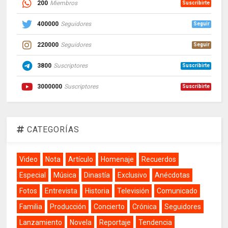
200
Miembros
Suscribirte
400000
Seguidores
Seguir
220000
Seguidores
Seguir
3800
Suscriptores
Suscribirte
3000000
Suscriptores
Suscribirte
CATEGORÍAS
Video
Nota
Artículo
Homenaje
Recuerdos
Especial
Música
Dinastía
Exclusivo
Anécdotas
Fotos
Entrevista
Historia
Televisión
Comunicado
Familia
Producción
Concierto
Crónica
Seguidores
Lanzamiento
Novela
Reportaje
Tendencia