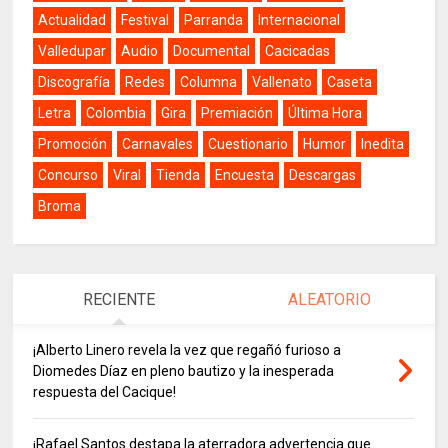
Actualidad
Festival
Parranda
Internacional
Valledupar
Audio
Documental
Cacicadas
Discografía
Redes
Columna
Vallenato
Caseta
Letra
Colombia
Gira
Premiación
Última Hora
Promoción
Carnavales
Cuestionario
Humor
Inedita
Concurso
Viral
Tienda
Encuesta
Descargas
Broma
RECIENTE
ALEATORIO
¡Alberto Linero revela la vez que regañó furioso a
Diomedes Díaz en pleno bautizo y la inesperada
respuesta del Cacique!
¡Rafael Santos destapa la aterradora advertencia que