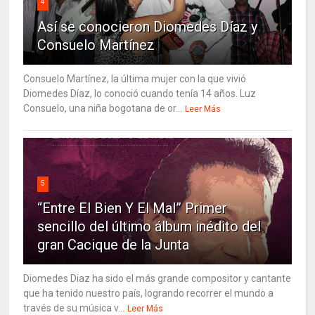
4
Así se conocieron Diomedes Díaz y
Consuelo Martínez
Consuelo Martínez, la última mujer con la que vivió
Diomedes Díaz, lo conoció cuando tenía 14 años. Luz
Consuelo, una niña bogotana de or...
Leer Más
5
“Entre El Bien Y El Mal” Primer
sencillo del último álbum inédito del
gran Cacique de la Junta
Diomedes Diaz ha sido el más grande compositor y cantante
que ha tenido nuestro país, logrando recorrer el mundo a
través de su música v...
Leer Más