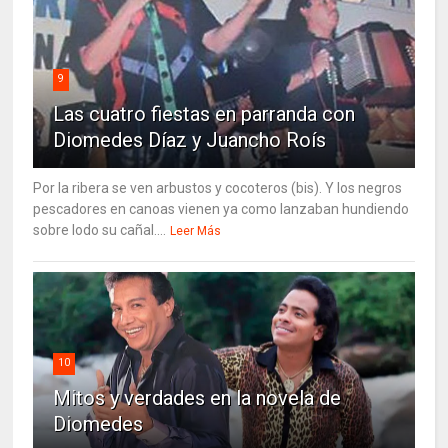
9
Las cuatro fiestas en parranda con
Diomedes Díaz y Juancho Roís
Por la ribera se ven arbustos y cocoteros (bis). Y los negros
pescadores en canoas vienen ya como lanzaban hundiendo
sobre lodo su cañal....
Leer Más
10
Mitos y verdades en la novela de
Diomedes