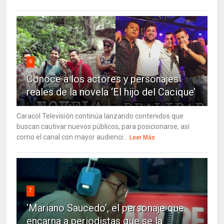
6
Conoce a los actores y personajes
reales de la novela ‘El hijo del Cacique’
Caracol Televisión continúa lanzando contenidos que
buscan cautivar nuevos públicos, para posicionarse, así
como el canal con mayor audienci...
Leer Más
7
‘Mariano Saucedo’, el personaje que
encarna a periodistas que se la