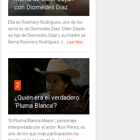
con Diomedes Díaz
Ella es Rosmery Rodríguez, uno de los
amores de Diomedes Díaz. Elder Dayán
es hijo de Diomedes Díaz y su madre se
llama Rosmery Rodríguez, c...
Leer Más
2
¿Quién era el verdadero
‘Pluma Blanca’?
‘El Pluma Blanca Mayor’, personaje
interpretado por el actor ‘Aco’ Pérez, es
uno de los que más participación ha