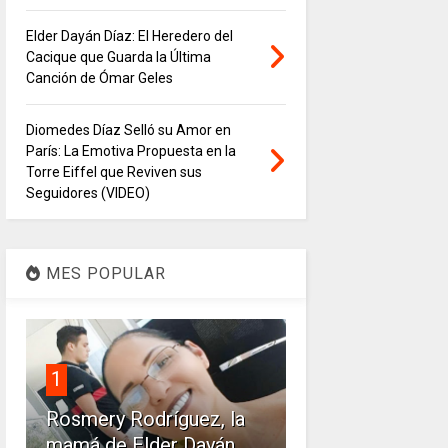
Elder Dayán Díaz: El Heredero del
Cacique que Guarda la Última
Canción de Ómar Geles
Diomedes Díaz Selló su Amor en
París: La Emotiva Propuesta en la
Torre Eiffel que Reviven sus
Seguidores (VIDEO)
MES POPULAR
1
Rosmery Rodríguez, la
mamá de Elder Dayán