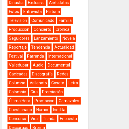
Dinastía
Exclusivo
Anécdotas
Fotos
Entrevista
Historia
Televisión
Comunicado
Familia
Producción
Concierto
Crónica
Seguidores
Lanzamiento
Novela
Reportaje
Tendencia
Actualidad
Festival
Parranda
Internacional
Valledupar
Audio
Documental
Cacicadas
Discografía
Redes
Columna
Vallenato
Caseta
Letra
Colombia
Gira
Premiación
Última Hora
Promoción
Carnavales
Cuestionario
Humor
Inedita
Concurso
Viral
Tienda
Encuesta
Descargas
Broma