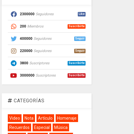
2300000
Seguidores
Like
200
Miembros
Suscribirte
400000
Seguidores
Seguir
220000
Seguidores
Seguir
3800
Suscriptores
Suscribirte
3000000
Suscriptores
Suscribirte
CATEGORÍAS
Video
Nota
Artículo
Homenaje
Recuerdos
Especial
Música