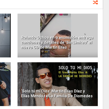
Rolando Ochoa en transmisión entrega
canciones y detalles de ‘Sin Limites’ el
nuevo CD de Martín Elías
‘Solo tú mi Dios’ Martín Elías Díaz y
Elías Mendoza La Familia De Diomedes