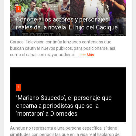
6
Conoce a los actores y personajes
reales de la novela ‘El hijo del Cacique’
Caracol Televisión continúa lanzando contenidos que
buscan cautivar nuevos públicos, para posicionarse, así
como el canal con mayor audienci...
Leer Más
7
‘Mariano Saucedo’, el personaje que
encarna a periodistas que se la
‘montaron’ a Diomedes
Aunque no representa a una persona específica, sí tiene
similitudes con periodistas que en la vida real hablaron del