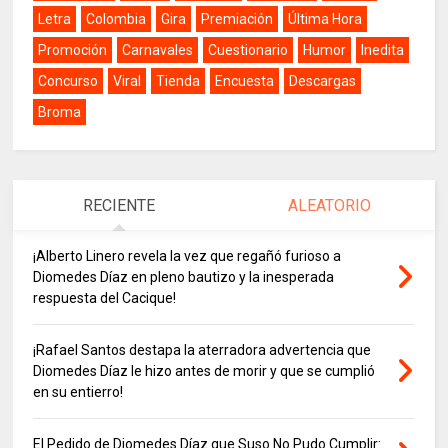
Letra
Colombia
Gira
Premiación
Última Hora
Promoción
Carnavales
Cuestionario
Humor
Inedita
Concurso
Viral
Tienda
Encuesta
Descargas
Broma
RECIENTE
ALEATORIO
¡Alberto Linero revela la vez que regañó furioso a
Diomedes Díaz en pleno bautizo y la inesperada
respuesta del Cacique!
¡Rafael Santos destapa la aterradora advertencia que
Diomedes Díaz le hizo antes de morir y que se cumplió
en su entierro!
El Pedido de Diomedes Díaz que Suso No Pudo Cumplir: