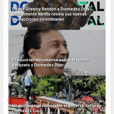
Desde Greeicy Rendón a Diomedes Díaz:
Oficialmente Netflix revela sus nuevas
producciones colombianas
Producirían documental sobre el folclor
vallenato y Diomedes Díaz
Un documental inolvidable el entierro del gran
Diomedes Díaz