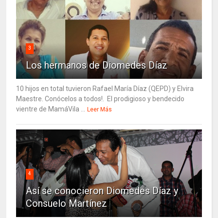
3
Los hermanos de Diomedes Díaz
10 hijos en total tuvieron Rafael María Díaz (QEPD) y Elvira
Maestre. Conócelos a todos!. El prodigioso y bendecido
vientre de MamáVila ...
Leer Más
4
Así se conocieron Diomedes Díaz y
Consuelo Martínez