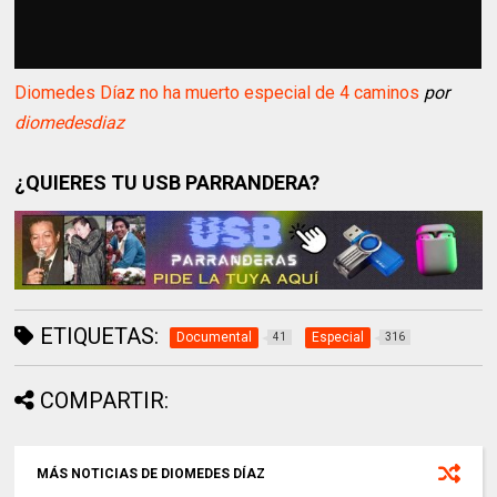
Diomedes Díaz no ha muerto especial de 4 caminos
por
diomedesdiaz
¿QUIERES TU USB PARRANDERA?
ETIQUETAS:
Documental
Especial
41
316
COMPARTIR:
MÁS NOTICIAS DE DIOMEDES DÍAZ