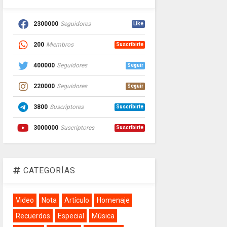
2300000
Seguidores
Like
200
Miembros
Suscribirte
400000
Seguidores
Seguir
220000
Seguidores
Seguir
3800
Suscriptores
Suscribirte
3000000
Suscriptores
Suscribirte
CATEGORÍAS
Video
Nota
Artículo
Homenaje
Recuerdos
Especial
Música