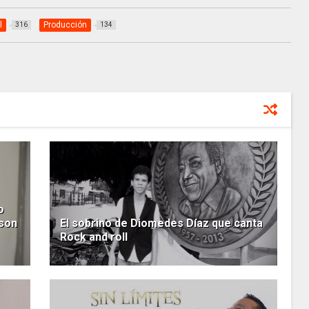
l
Producción
316
134
o
 son
El sobrino de Diomedes Díaz que canta
Rock and roll