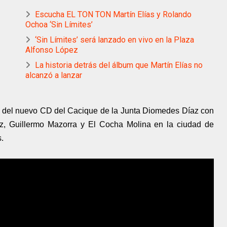
Escucha EL TON TON Martín Elías y Rolando
Ochoa ‘Sin Límites’
‘Sin Límites’ será lanzado en vivo en la Plaza
Alfonso López
La historia detrás del álbum que Martín Elías no
alcanzó a lanzar
a del nuevo CD del Cacique de la Junta Diomedes Díaz con
pez, Guillermo Mazorra y El Cocha Molina en la ciudad de
.