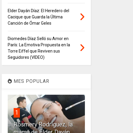
Elder Dayán Díaz: El Heredero del
Cacique que Guarda la Última
Canción de Ómar Geles
Diomedes Díaz Selló su Amor en
París: La Emotiva Propuesta en la
Torre Eiffel que Reviven sus
Seguidores (VIDEO)
MES POPULAR
1
Rosmery Rodríguez, la
mamá de Elder Dayán