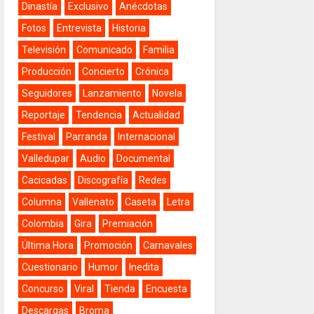
Dinastía
Exclusivo
Anécdotas
Fotos
Entrevista
Historia
Televisión
Comunicado
Familia
Producción
Concierto
Crónica
Seguidores
Lanzamiento
Novela
Reportaje
Tendencia
Actualidad
Festival
Parranda
Internacional
Valledupar
Audio
Documental
Cacicadas
Discografía
Redes
Columna
Vallenato
Caseta
Letra
Colombia
Gira
Premiación
Última Hora
Promoción
Carnavales
Cuestionario
Humor
Inedita
Concurso
Viral
Tienda
Encuesta
Descargas
Broma