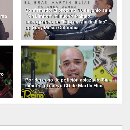
Confirmado: El próximo 16 de junio sale
tema
“Sin Límites” el nuevo trabajo
discográfico de “El Gran Martín Elías”
de Sony Music Colombia
vo
Por derecho de petición aplazado ‘Sin
Limites’ el nuevo CD de Martín Elías