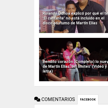
Rolando Ochoa explicó por qué el 
'El cantante' no está incluido en el
disco póstumo de Martín Elías
Bendito corazón (Completo) lo nue
de Martín Elías ‘Sin limites’ (Video y
letra)
COMENTARIOS
FACEBOOK