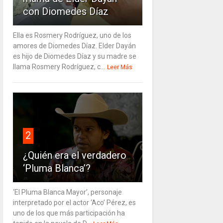
con Diomedes Díaz
Ella es Rosmery Rodríguez, uno de los
amores de Diomedes Díaz. Elder Dayán
es hijo de Diomedes Díaz y su madre se
llama Rosmery Rodríguez, c...
Leer Más
2
¿Quién era el verdadero
‘Pluma Blanca’?
‘El Pluma Blanca Mayor’, personaje
interpretado por el actor ‘Aco’ Pérez, es
uno de los que más participación ha