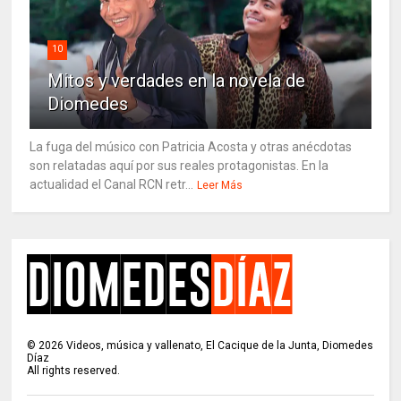
10
Mitos y verdades en la novela de
Diomedes
La fuga del músico con Patricia Acosta y otras anécdotas
son relatadas aquí por sus reales protagonistas. En la
actualidad el Canal RCN retr...
Leer Más
©
2026
Videos, música y vallenato, El Cacique de la Junta, Diomedes
Díaz
All rights reserved.