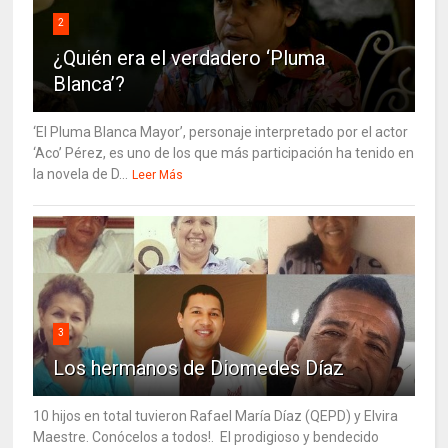
2
¿Quién era el verdadero ‘Pluma
Blanca’?
‘El Pluma Blanca Mayor’, personaje interpretado por el actor
‘Aco’ Pérez, es uno de los que más participación ha tenido en
la novela de D...
Leer Más
3
Los hermanos de Diomedes Díaz
10 hijos en total tuvieron Rafael María Díaz (QEPD) y Elvira
Maestre. Conócelos a todos!. El prodigioso y bendecido