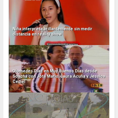
Niña interpreta brillantemente sin medir
distancia en reality show
Diomedes Díaz en Muy Buenos Días desde
Soacha con Jota Mario, Laura Acuña y Jessica
Cediel