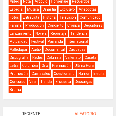
Video
Nota
Artículo
Homenaje
Recuerdos
Especial
Música
Dinastía
Exclusivo
Anécdotas
Fotos
Entrevista
Historia
Televisión
Comunicado
Familia
Producción
Concierto
Crónica
Seguidores
Lanzamiento
Novela
Reportaje
Tendencia
Actualidad
Festival
Parranda
Internacional
Valledupar
Audio
Documental
Cacicadas
Discografía
Redes
Columna
Vallenato
Caseta
Letra
Colombia
Gira
Premiación
Última Hora
Promoción
Carnavales
Cuestionario
Humor
Inedita
Concurso
Viral
Tienda
Encuesta
Descargas
Broma
RECIENTE
ALEATORIO