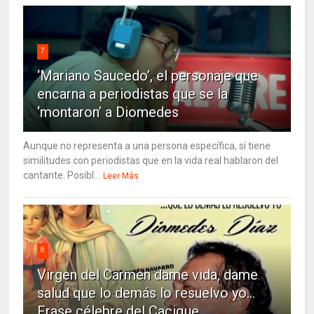
7
‘Mariano Saucedo’, el personaje que
encarna a periodistas que se la
‘montaron’ a Diomedes
Aunque no representa a una persona específica, sí tiene
similitudes con periodistas que en la vida real hablaron del
cantante. Posibl...
Leer Más
8
Virgen del Carmen dame vida, dame
salud que lo demás lo resuelvo yo…
Frase célebre del Cacique