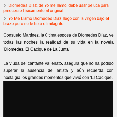
Diomedes Díaz, de Yo me llamo, debe usar peluca para
parecerse físicamente al original
Yo Me Llamo Diomedes Díaz llegó con la virgen bajo el
brazo pero no le hizo el milagrito
Consuelo Martínez, la última esposa de Diomedes Díaz, ve
todas las noches la realidad de su vida en la novela
'Diomedes, El Cacique de La Junta'.
La viuda del cantante vallenato, asegura que no ha podido
superar la ausencia del artista y aún recuerda con
nostalgia los grandes momentos que vivió con 'El Cacique'.