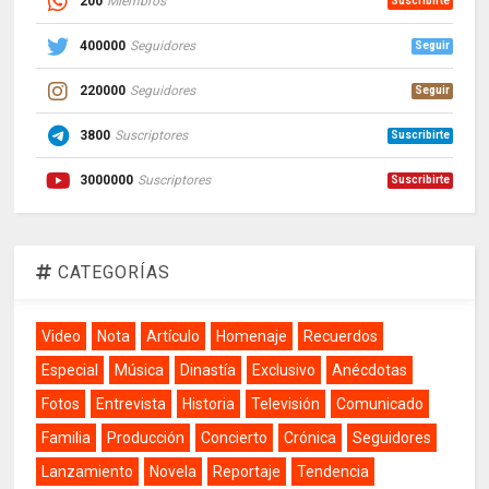
200
Miembros
Suscribirte
400000
Seguidores
Seguir
220000
Seguidores
Seguir
3800
Suscriptores
Suscribirte
3000000
Suscriptores
Suscribirte
CATEGORÍAS
Video
Nota
Artículo
Homenaje
Recuerdos
Especial
Música
Dinastía
Exclusivo
Anécdotas
Fotos
Entrevista
Historia
Televisión
Comunicado
Familia
Producción
Concierto
Crónica
Seguidores
Lanzamiento
Novela
Reportaje
Tendencia