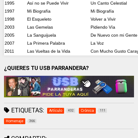
1995
Así no se Puede Vivir
Un Canto Celestial
1997
Mi Biografía
Mi Biografía
1998
El Esqueleto
Volver a Vivir
2003
Las Gemelas
Pidiendo Vía
2005
La Sanguijuela
De Nuevo con mi Gente
2007
La Primera Palabra
La Voz
2011
Las Vueltas de la Vida
Con Mucho Gusto Cara
¿QUIERES TU USB PARRANDERA?
ETIQUETAS:
Artículo
Crónica
432
111
Homenaje
366