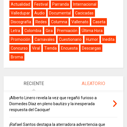
Actualidad
Festival
Parranda
Internacional
Valledupar
Audio
Documental
Cacicadas
Discografía
Redes
Columna
Vallenato
Caseta
Letra
Colombia
Gira
Premiación
Última Hora
Promoción
Carnavales
Cuestionario
Humor
Inedita
Concurso
Viral
Tienda
Encuesta
Descargas
Broma
RECIENTE
ALEATORIO
¡Alberto Linero revela la vez que regañó furioso a
Diomedes Díaz en pleno bautizo y la inesperada
respuesta del Cacique!
¡Rafael Santos destapa la aterradora advertencia que