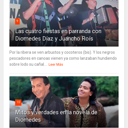
9
Las cuatro fiestas en parranda con
Diomedes Díaz y Juancho Roís
Por la ribera se ven arbustos y cocoteros (bis). Y los negros
pescadores en canoas vienen ya como lanzaban hundiendo
sobre lodo su cañal....
Leer Más
10
Mitos y verdades en la novela de
Diomedes