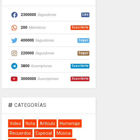
2300000
Seguidores
Like
200
Miembros
Suscribirte
400000
Seguidores
Seguir
220000
Seguidores
Seguir
3800
Suscriptores
Suscribirte
3000000
Suscriptores
Suscribirte
CATEGORÍAS
Video
Nota
Artículo
Homenaje
Recuerdos
Especial
Música