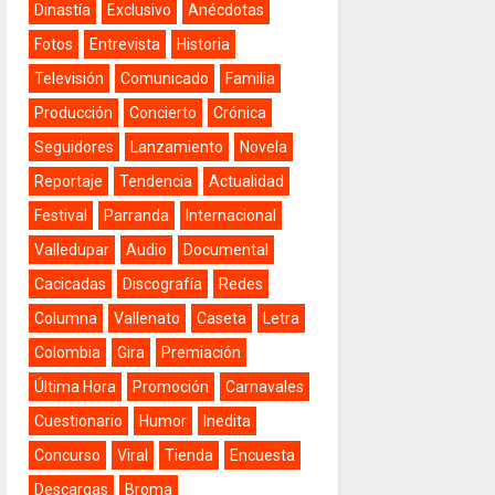
Dinastía
Exclusivo
Anécdotas
Fotos
Entrevista
Historia
Televisión
Comunicado
Familia
Producción
Concierto
Crónica
Seguidores
Lanzamiento
Novela
Reportaje
Tendencia
Actualidad
Festival
Parranda
Internacional
Valledupar
Audio
Documental
Cacicadas
Discografía
Redes
Columna
Vallenato
Caseta
Letra
Colombia
Gira
Premiación
Última Hora
Promoción
Carnavales
Cuestionario
Humor
Inedita
Concurso
Viral
Tienda
Encuesta
Descargas
Broma