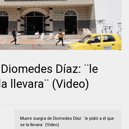
Diomedes Díaz: ¨le
la llevara¨ (Video)
Muere suegra de Diomedes Díaz: ¨le pidió a él que
se la llevara¨ (Video)