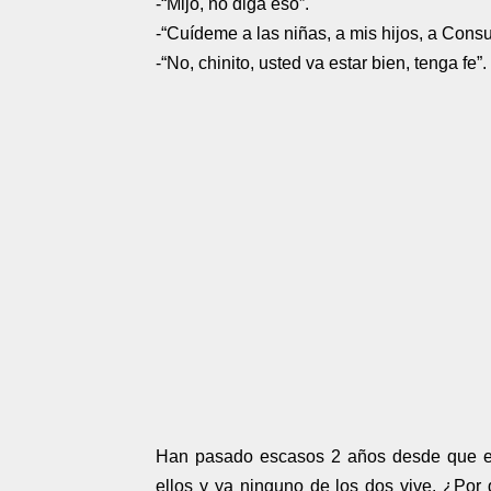
-“Mijo, no diga eso”.
-“Cuídeme a las niñas, a mis hijos, a Consu
-“No, chinito, usted va estar bien, tenga fe”.
Han pasado escasos 2 años desde que est
ellos y ya ninguno de los dos vive. ¿Po