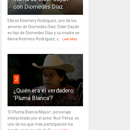
con Diomedes Díaz
Ella es Rosmery Rodríguez, uno de los
amores de Diomedes Díaz. Elder Dayán
es hijo de Diomedes Díaz y su madre se
llama Rosmery Rodríguez, c...
Leer Más
2
¿Quién era el verdadero
‘Pluma Blanca’?
‘El Pluma Blanca Mayor’, personaje
interpretado por el actor ‘Aco’ Pérez, es
uno de los que más participación ha