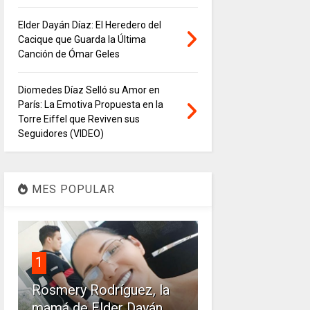
Elder Dayán Díaz: El Heredero del
Cacique que Guarda la Última
Canción de Ómar Geles
Diomedes Díaz Selló su Amor en
París: La Emotiva Propuesta en la
Torre Eiffel que Reviven sus
Seguidores (VIDEO)
MES POPULAR
1
Rosmery Rodríguez, la
mamá de Elder Dayán