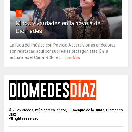
10
Mitos y verdades en la novela de
Diomedes
La fuga del músico con Patricia Acosta y otras anécdotas
son relatadas aquí por sus reales protagonistas. En la
actualidad el Canal RCN retr...
Leer Más
©
2026
Videos, música y vallenato, El Cacique de la Junta, Diomedes
Díaz
All rights reserved.