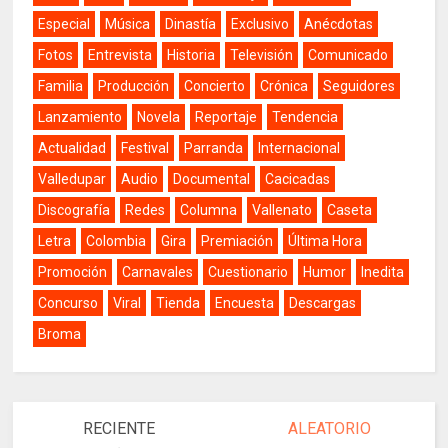
Especial
Música
Dinastía
Exclusivo
Anécdotas
Fotos
Entrevista
Historia
Televisión
Comunicado
Familia
Producción
Concierto
Crónica
Seguidores
Lanzamiento
Novela
Reportaje
Tendencia
Actualidad
Festival
Parranda
Internacional
Valledupar
Audio
Documental
Cacicadas
Discografía
Redes
Columna
Vallenato
Caseta
Letra
Colombia
Gira
Premiación
Última Hora
Promoción
Carnavales
Cuestionario
Humor
Inedita
Concurso
Viral
Tienda
Encuesta
Descargas
Broma
RECIENTE
ALEATORIO