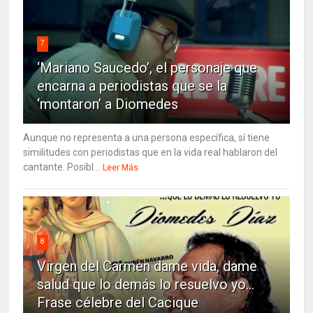
7
‘Mariano Saucedo’, el personaje que
encarna a periodistas que se la
‘montaron’ a Diomedes
Aunque no representa a una persona específica, sí tiene
similitudes con periodistas que en la vida real hablaron del
cantante. Posibl...
Leer Más
8
Virgen del Carmen dame vida, dame
salud que lo demás lo resuelvo yo…
Frase célebre del Cacique