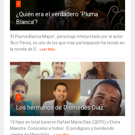
2
¿Quién era el verdadero ‘Pluma
Blanca’?
‘El Pluma Blanca Mayor’, personaje interpretado por el actor
‘Aco’ Pérez, es uno de los que más participación ha tenido en
la novela de D...
Leer Más
3
Los hermanos de Diomedes Díaz
10 hijos en total tuvieron Rafael María Díaz (QEPD) y Elvira
Maestre. Conócelos a todos!. El prodigioso y bendecido
vientre de MamáVila ...
Leer Más