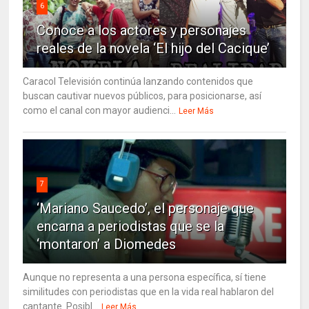
6
Conoce a los actores y personajes
reales de la novela ‘El hijo del Cacique’
Caracol Televisión continúa lanzando contenidos que
buscan cautivar nuevos públicos, para posicionarse, así
como el canal con mayor audienci...
Leer Más
7
‘Mariano Saucedo’, el personaje que
encarna a periodistas que se la
‘montaron’ a Diomedes
Aunque no representa a una persona específica, sí tiene
similitudes con periodistas que en la vida real hablaron del
cantante. Posibl...
Leer Más