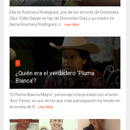
Ella es Rosmery Rodríguez, uno de los amores de Diomedes
Díaz. Elder Dayán es hijo de Diomedes Díaz y su madre se
llama Rosmery Rodríguez, c...
Leer Más
2
¿Quién era el verdadero ‘Pluma
Blanca’?
‘El Pluma Blanca Mayor’, personaje interpretado por el actor
‘Aco’ Pérez, es uno de los que más participación ha tenido en
la novela de D...
Leer Más