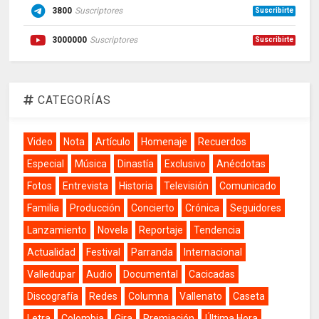
3800
Suscriptores
Suscribirte
3000000
Suscriptores
Suscribirte
CATEGORÍAS
Video
Nota
Artículo
Homenaje
Recuerdos
Especial
Música
Dinastía
Exclusivo
Anécdotas
Fotos
Entrevista
Historia
Televisión
Comunicado
Familia
Producción
Concierto
Crónica
Seguidores
Lanzamiento
Novela
Reportaje
Tendencia
Actualidad
Festival
Parranda
Internacional
Valledupar
Audio
Documental
Cacicadas
Discografía
Redes
Columna
Vallenato
Caseta
Letra
Colombia
Gira
Premiación
Última Hora