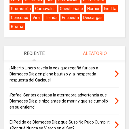
Promoción
Carnavales
Cuestionario
Humor
Inedita
Concurso
Viral
Tienda
Encuesta
Descargas
Broma
RECIENTE
ALEATORIO
¡Alberto Linero revela la vez que regañó furioso a
Diomedes Díaz en pleno bautizo y la inesperada
respuesta del Cacique!
¡Rafael Santos destapa la aterradora advertencia que
Diomedes Díaz le hizo antes de morir y que se cumplió
en su entierro!
El Pedido de Diomedes Díaz que Suso No Pudo Cumplir:
¿Por qué Nunca se Vieron en el Set?