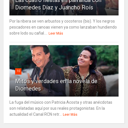
Las cuatro fiestas en parranda con
Diomedes Díaz y Juancho Roís
Por la ribera se ven arbustos y cocoteros (bis). Y los negros
pescadores en canoas vienen ya como lanzaban hundiendo
sobre lodo su cañal....
Leer Más
10
Mitos y verdades en la novela de
Diomedes
La fuga del músico con Patricia Acosta y otras anécdotas
son relatadas aquí por sus reales protagonistas. En la
actualidad el Canal RCN retr...
Leer Más