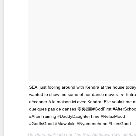
SEA, just fooling around with Kendra at the house toda
wanted to show me some of her dance moves. 🔹 Entra
déconner à la maison ici avec Kendra. Elle voulait me 
quelques pas de danses 🎼🎤💃🏾#GodFirst #AfterSchoo
#AfterTraining #DaddyDaughterTime #RelaxMood
#GodIsGood #Mawulolo #Nyamenehene #LifesGood