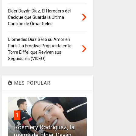
Elder Dayán Díaz: El Heredero del
Cacique que Guarda la Última
Canción de Ómar Geles
Diomedes Díaz Selló su Amor en
París: La Emotiva Propuesta en la
Torre Eiffel que Reviven sus
Seguidores (VIDEO)
MES POPULAR
1
Rosmery Rodríguez, la
mamá de Elder Dayán