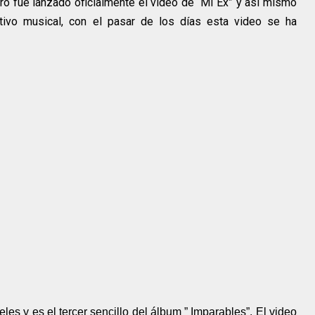
o fue lanzado oficialmente el video de “Mi Ex” y así mismo
ivo musical, con el pasar de los días esta video se ha
s y es el tercer sencillo del álbum ” Imparables”. El video