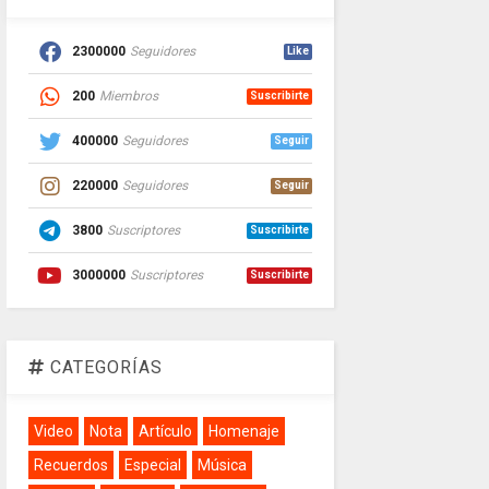
2300000
Seguidores
Like
200
Miembros
Suscribirte
400000
Seguidores
Seguir
220000
Seguidores
Seguir
3800
Suscriptores
Suscribirte
3000000
Suscriptores
Suscribirte
CATEGORÍAS
Video
Nota
Artículo
Homenaje
Recuerdos
Especial
Música