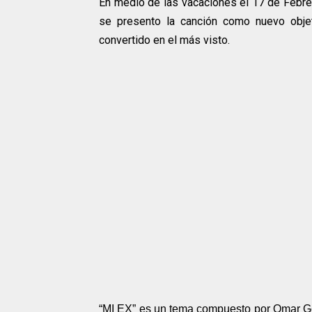
En medio de las vacaciones el 17 de Febrer
se presento la canción como nuevo objet
convertido en el más visto.
“MI EX” es un tema compuesto por Omar Gele