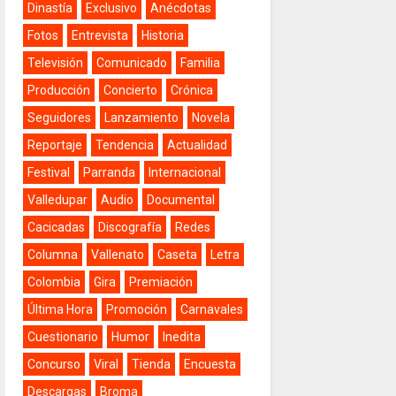
Dinastía
Exclusivo
Anécdotas
Fotos
Entrevista
Historia
Televisión
Comunicado
Familia
Producción
Concierto
Crónica
Seguidores
Lanzamiento
Novela
Reportaje
Tendencia
Actualidad
Festival
Parranda
Internacional
Valledupar
Audio
Documental
Cacicadas
Discografía
Redes
Columna
Vallenato
Caseta
Letra
Colombia
Gira
Premiación
Última Hora
Promoción
Carnavales
Cuestionario
Humor
Inedita
Concurso
Viral
Tienda
Encuesta
Descargas
Broma