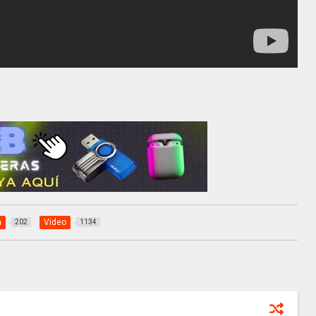
a
Video
202
1134