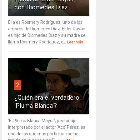
con Diomedes Díaz
Ella es Rosmery Rodríguez, uno de los
amores de Diomedes Díaz. Elder Dayán
es hijo de Diomedes Díaz y su madre se
llama Rosmery Rodríguez, c...
Leer Más
2
¿Quién era el verdadero
‘Pluma Blanca’?
‘El Pluma Blanca Mayor’, personaje
interpretado por el actor ‘Aco’ Pérez, es
uno de los que más participación ha