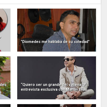
o
"Diomedes me hablaba de su soledad"
a
edes
“Quiero ser un grande del vallenato”:
entrevista exclusiva con Martín Elías