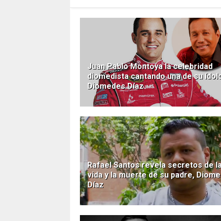
Juan Pablo Montoya la celebridad
diomedista cantando una de su ídol
Diomedes Díaz
Rafael Santos revela secretos de l
vida y la muerte de su padre, Diom
Díaz