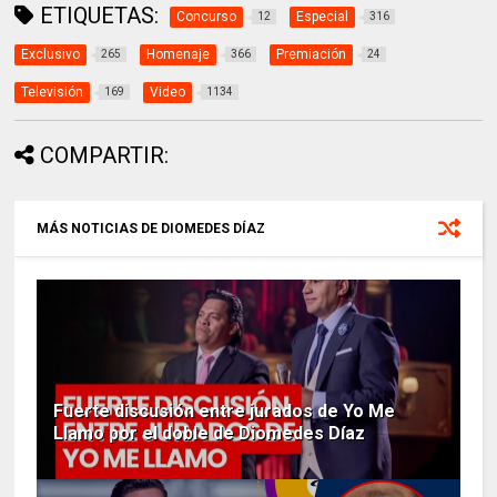
ETIQUETAS:
Concurso
Especial
12
316
Exclusivo
Homenaje
Premiación
265
366
24
Televisión
Video
169
1134
COMPARTIR:
MÁS NOTICIAS DE DIOMEDES DÍAZ
Fuerte discusión entre jurados de Yo Me
Llamo por el doble de Diomedes Díaz