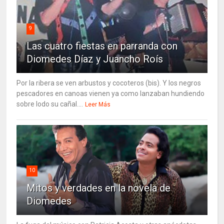
9
Las cuatro fiestas en parranda con
Diomedes Díaz y Juancho Roís
Por la ribera se ven arbustos y cocoteros (bis). Y los negros
pescadores en canoas vienen ya como lanzaban hundiendo
sobre lodo su cañal....
Leer Más
10
Mitos y verdades en la novela de
Diomedes