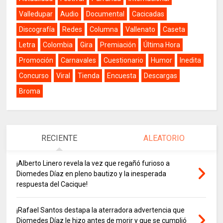
Valledupar
Audio
Documental
Cacicadas
Discografía
Redes
Columna
Vallenato
Caseta
Letra
Colombia
Gira
Premiación
Última Hora
Promoción
Carnavales
Cuestionario
Humor
Inedita
Concurso
Viral
Tienda
Encuesta
Descargas
Broma
RECIENTE
ALEATORIO
¡Alberto Linero revela la vez que regañó furioso a
Diomedes Díaz en pleno bautizo y la inesperada
respuesta del Cacique!
¡Rafael Santos destapa la aterradora advertencia que
Diomedes Díaz le hizo antes de morir y que se cumplió