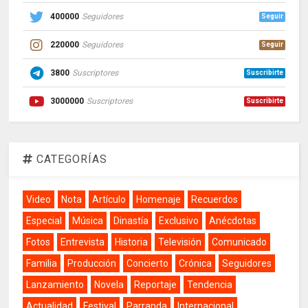
400000
Seguidores
Seguir
220000
Seguidores
Seguir
3800
Suscriptores
Suscribirte
3000000
Suscriptores
Suscribirte
CATEGORÍAS
Video
Nota
Artículo
Homenaje
Recuerdos
Especial
Música
Dinastía
Exclusivo
Anécdotas
Fotos
Entrevista
Historia
Televisión
Comunicado
Familia
Producción
Concierto
Crónica
Seguidores
Lanzamiento
Novela
Reportaje
Tendencia
Actualidad
Festival
Parranda
Internacional