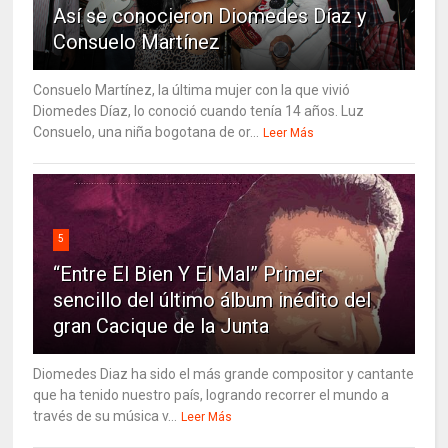
Así se conocieron Diomedes Díaz y
Consuelo Martínez
Consuelo Martínez, la última mujer con la que vivió
Diomedes Díaz, lo conoció cuando tenía 14 años. Luz
Consuelo, una niña bogotana de or...
Leer Más
5
“Entre El Bien Y El Mal” Primer
sencillo del último álbum inédito del
gran Cacique de la Junta
Diomedes Diaz ha sido el más grande compositor y cantante
que ha tenido nuestro país, logrando recorrer el mundo a
través de su música v...
Leer Más