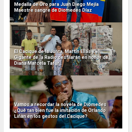
Medalla de Oro para Juan Diego Mejía
Maestre sangre de Diomedes Díaz
El Cacique de la Junta, Martín Elías y el
Gigante de la Radio desfilarán en honor de
Diana Marcela Tafur
Vamos a recordar la novela de Diomedes
¿Qué tan bien fue la imitación de Orlando
Liñan en los gestos del Cacique?