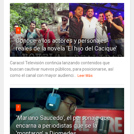
6
Conoce a los actores y personajes
reales de la novela ‘El hijo del Cacique’
Caracol Televisión continúa lanzando contenidos que
buscan cautivar nuevos públicos, para posicionarse, así
como el canal con mayor audienci...
Leer Más
7
‘Mariano Saucedo’, el personaje que
encarna a periodistas que se la
‘montaron’ a Diomedes