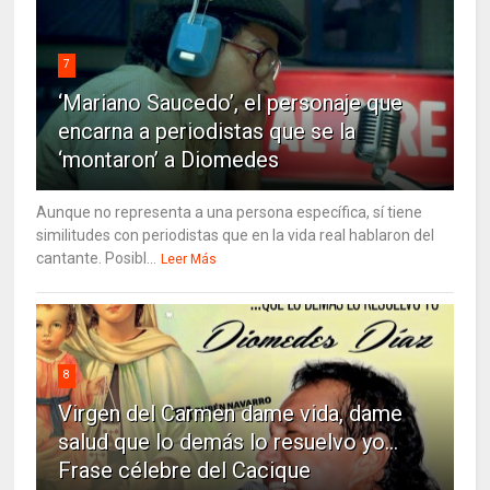
7
‘Mariano Saucedo’, el personaje que
encarna a periodistas que se la
‘montaron’ a Diomedes
Aunque no representa a una persona específica, sí tiene
similitudes con periodistas que en la vida real hablaron del
cantante. Posibl...
Leer Más
8
Virgen del Carmen dame vida, dame
salud que lo demás lo resuelvo yo…
Frase célebre del Cacique