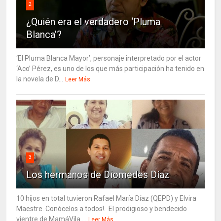
2
¿Quién era el verdadero ‘Pluma
Blanca’?
‘El Pluma Blanca Mayor’, personaje interpretado por el actor
‘Aco’ Pérez, es uno de los que más participación ha tenido en
la novela de D...
Leer Más
3
Los hermanos de Diomedes Díaz
10 hijos en total tuvieron Rafael María Díaz (QEPD) y Elvira
Maestre. Conócelos a todos!. El prodigioso y bendecido
vientre de MamáVila ...
Leer Más