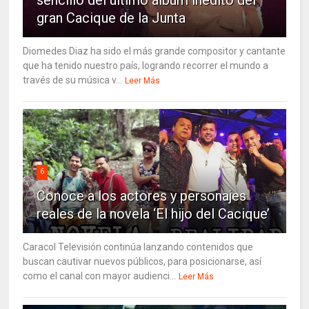
sencillo del último álbum inédito del
gran Cacique de la Junta
Diomedes Diaz ha sido el más grande compositor y cantante
que ha tenido nuestro país, logrando recorrer el mundo a
través de su música v...
Leer Más
6
Conoce a los actores y personajes
reales de la novela ‘El hijo del Cacique’
Caracol Televisión continúa lanzando contenidos que
buscan cautivar nuevos públicos, para posicionarse, así
como el canal con mayor audienci...
Leer Más