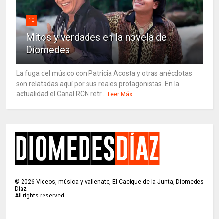
10
Mitos y verdades en la novela de
Diomedes
La fuga del músico con Patricia Acosta y otras anécdotas
son relatadas aquí por sus reales protagonistas. En la
actualidad el Canal RCN retr...
Leer Más
©
2026
Videos, música y vallenato, El Cacique de la Junta, Diomedes
Díaz
All rights reserved.