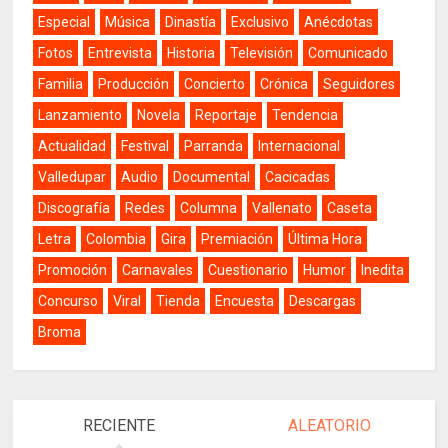
Especial
Música
Dinastía
Exclusivo
Anécdotas
Fotos
Entrevista
Historia
Televisión
Comunicado
Familia
Producción
Concierto
Crónica
Seguidores
Lanzamiento
Novela
Reportaje
Tendencia
Actualidad
Festival
Parranda
Internacional
Valledupar
Audio
Documental
Cacicadas
Discografía
Redes
Columna
Vallenato
Caseta
Letra
Colombia
Gira
Premiación
Última Hora
Promoción
Carnavales
Cuestionario
Humor
Inedita
Concurso
Viral
Tienda
Encuesta
Descargas
Broma
RECIENTE
ALEATORIO