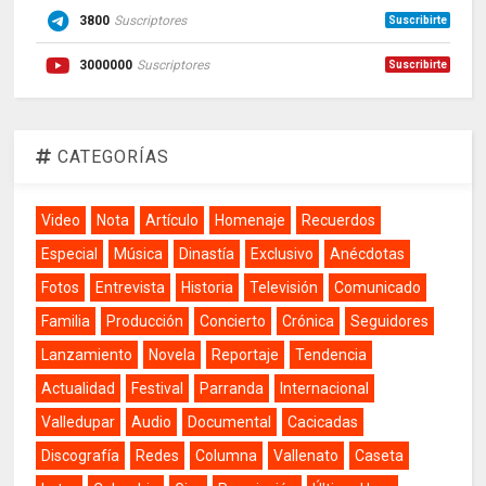
3800
Suscriptores
Suscribirte
3000000
Suscriptores
Suscribirte
CATEGORÍAS
Video
Nota
Artículo
Homenaje
Recuerdos
Especial
Música
Dinastía
Exclusivo
Anécdotas
Fotos
Entrevista
Historia
Televisión
Comunicado
Familia
Producción
Concierto
Crónica
Seguidores
Lanzamiento
Novela
Reportaje
Tendencia
Actualidad
Festival
Parranda
Internacional
Valledupar
Audio
Documental
Cacicadas
Discografía
Redes
Columna
Vallenato
Caseta