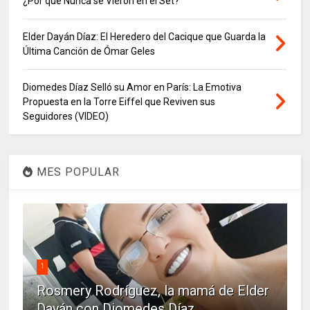
¿Por qué Nunca se Vieron en el Set?
Elder Dayán Díaz: El Heredero del Cacique que Guarda la
Última Canción de Ómar Geles
Diomedes Díaz Selló su Amor en París: La Emotiva
Propuesta en la Torre Eiffel que Reviven sus
Seguidores (VIDEO)
MES POPULAR
1
Rosmery Rodríguez, la mamá de Elder
Dayán con Diomedes Díaz