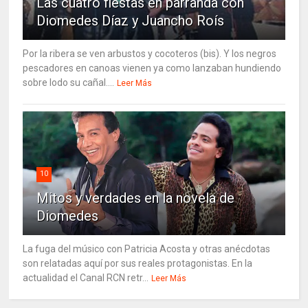
Las cuatro fiestas en parranda con
Diomedes Díaz y Juancho Roís
Por la ribera se ven arbustos y cocoteros (bis). Y los negros
pescadores en canoas vienen ya como lanzaban hundiendo
sobre lodo su cañal....
Leer Más
10
Mitos y verdades en la novela de
Diomedes
La fuga del músico con Patricia Acosta y otras anécdotas
son relatadas aquí por sus reales protagonistas. En la
actualidad el Canal RCN retr...
Leer Más