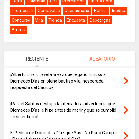
Letra
Colombia
Gira
Premiación
Última Hora
Promoción
Carnavales
Cuestionario
Humor
Inedita
Concurso
Viral
Tienda
Encuesta
Descargas
Broma
RECIENTE
ALEATORIO
¡Alberto Linero revela la vez que regañó furioso a
Diomedes Díaz en pleno bautizo y la inesperada
respuesta del Cacique!
¡Rafael Santos destapa la aterradora advertencia que
Diomedes Díaz le hizo antes de morir y que se cumplió
en su entierro!
El Pedido de Diomedes Díaz que Suso No Pudo Cumplir: