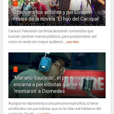
6
Conoce a los actores y personajes
reales de la novela ‘El hijo del Cacique’
Caracol Televisión continúa lanzando contenidos que
buscan cautivar nuevos públicos, para posicionarse, así
como el canal con mayor audienci...
Leer Más
7
‘Mariano Saucedo’, el personaje que
encarna a periodistas que se la
‘montaron’ a Diomedes
Aunque no representa a una persona específica, sí tiene
similitudes con periodistas que en la vida real hablaron del
cantante. Posibl...