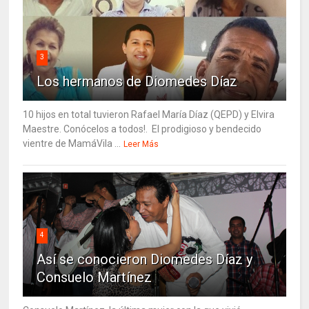
3
Los hermanos de Diomedes Díaz
10 hijos en total tuvieron Rafael María Díaz (QEPD) y Elvira
Maestre. Conócelos a todos!. El prodigioso y bendecido
vientre de MamáVila ...
Leer Más
4
Así se conocieron Diomedes Díaz y
Consuelo Martínez