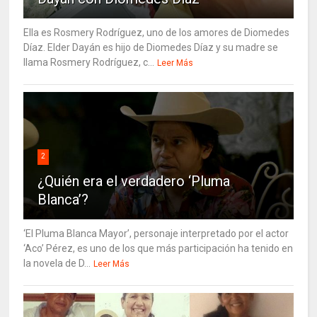
Ella es Rosmery Rodríguez, uno de los amores de Diomedes
Díaz. Elder Dayán es hijo de Diomedes Díaz y su madre se
llama Rosmery Rodríguez, c...
Leer Más
2
¿Quién era el verdadero ‘Pluma
Blanca’?
‘El Pluma Blanca Mayor’, personaje interpretado por el actor
‘Aco’ Pérez, es uno de los que más participación ha tenido en
la novela de D...
Leer Más