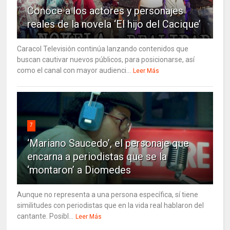
Conoce a los actores y personajes
reales de la novela ‘El hijo del Cacique’
Caracol Televisión continúa lanzando contenidos que
buscan cautivar nuevos públicos, para posicionarse, así
como el canal con mayor audienci...
Leer Más
7
‘Mariano Saucedo’, el personaje que
encarna a periodistas que se la
‘montaron’ a Diomedes
Aunque no representa a una persona específica, sí tiene
similitudes con periodistas que en la vida real hablaron del
cantante. Posibl...
Leer Más