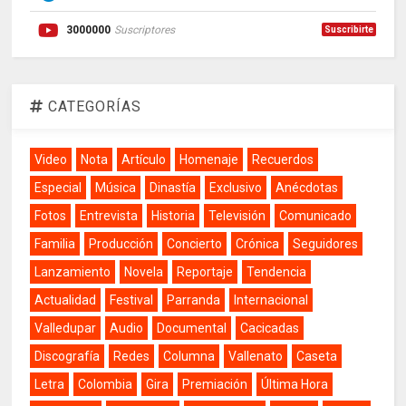
3000000
Suscriptores
Suscribirte
CATEGORÍAS
Video
Nota
Artículo
Homenaje
Recuerdos
Especial
Música
Dinastía
Exclusivo
Anécdotas
Fotos
Entrevista
Historia
Televisión
Comunicado
Familia
Producción
Concierto
Crónica
Seguidores
Lanzamiento
Novela
Reportaje
Tendencia
Actualidad
Festival
Parranda
Internacional
Valledupar
Audio
Documental
Cacicadas
Discografía
Redes
Columna
Vallenato
Caseta
Letra
Colombia
Gira
Premiación
Última Hora