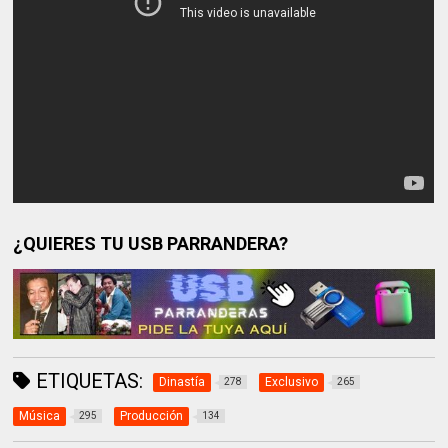
¿QUIERES TU USB PARRANDERA?
ETIQUETAS:
Dinastía
Exclusivo
278
265
Música
Producción
295
134