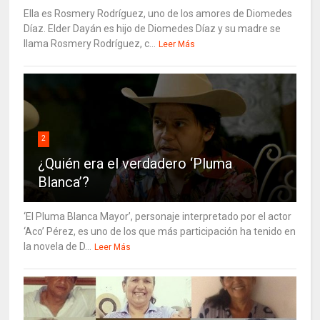
Ella es Rosmery Rodríguez, uno de los amores de Diomedes
Díaz. Elder Dayán es hijo de Diomedes Díaz y su madre se
llama Rosmery Rodríguez, c...
Leer Más
2
¿Quién era el verdadero ‘Pluma
Blanca’?
‘El Pluma Blanca Mayor’, personaje interpretado por el actor
‘Aco’ Pérez, es uno de los que más participación ha tenido en
la novela de D...
Leer Más