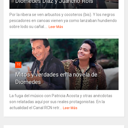
Diomedes Díaz y Juancho Roís
Por la ribera se ven arbustos y cocoteros (bis). Y los negros
pescadores en canoas vienen ya como lanzaban hundiendo
sobre lodo su cañal....
Leer Más
10
Mitos y verdades en la novela de
Diomedes
La fuga del músico con Patricia Acosta y otras anécdotas
son relatadas aquí por sus reales protagonistas. En la
actualidad el Canal RCN retr...
Leer Más