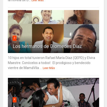
la novela de D...
Leer Más
3
Los hermanos de Diomedes Díaz
10 hijos en total tuvieron Rafael María Díaz (QEPD) y Elvira
Maestre. Conócelos a todos!. El prodigioso y bendecido
vientre de MamáVila ...
Leer Más
4