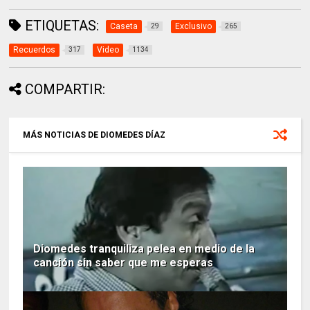
ETIQUETAS:
Caseta
Exclusivo
29
265
Recuerdos
Video
317
1134
COMPARTIR:
MÁS NOTICIAS DE DIOMEDES DÍAZ
Diomedes tranquiliza pelea en medio de la
canción sin saber que me esperas