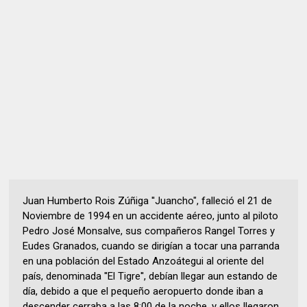
Juan Humberto Rois Zúñiga ''Juancho", falleció el 21 de
Noviembre de 1994 en un accidente aéreo, junto al piloto
Pedro José Monsalve, sus compañeros Rangel Torres y
Eudes Granados, cuando se dirigían a tocar una parranda
en una población del Estado Anzoátegui al oriente del
país, denominada ''El Tigre'', debían llegar aun estando de
día, debido a que el pequeño aeropuerto donde iban a
descender cerraba a las 8:00 de la noche, y ellos llegaron