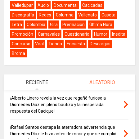
Valledupar
Audio
Documental
Cacicadas
Discografía
Redes
Columna
Vallenato
Caseta
Letra
Colombia
Gira
Premiación
Última Hora
Promoción
Carnavales
Cuestionario
Humor
Inedita
Concurso
Viral
Tienda
Encuesta
Descargas
Broma
RECIENTE
ALEATORIO
¡Alberto Linero revela la vez que regañó furioso a
Diomedes Díaz en pleno bautizo y la inesperada
respuesta del Cacique!
¡Rafael Santos destapa la aterradora advertencia que
Diomedes Díaz le hizo antes de morir y que se cumplió