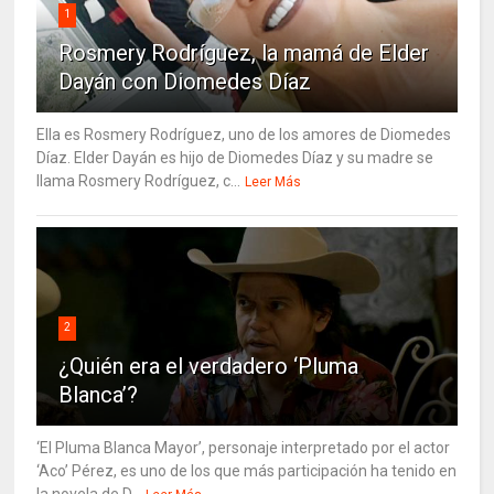
1
Rosmery Rodríguez, la mamá de Elder
Dayán con Diomedes Díaz
Ella es Rosmery Rodríguez, uno de los amores de Diomedes
Díaz. Elder Dayán es hijo de Diomedes Díaz y su madre se
llama Rosmery Rodríguez, c...
Leer Más
2
¿Quién era el verdadero ‘Pluma
Blanca’?
‘El Pluma Blanca Mayor’, personaje interpretado por el actor
‘Aco’ Pérez, es uno de los que más participación ha tenido en