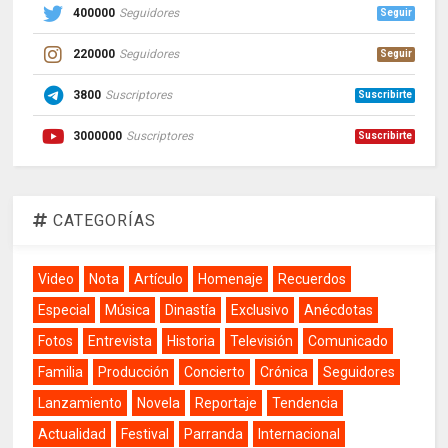
400000
Seguidores
Seguir
220000
Seguidores
Seguir
3800
Suscriptores
Suscribirte
3000000
Suscriptores
Suscribirte
CATEGORÍAS
Video
Nota
Artículo
Homenaje
Recuerdos
Especial
Música
Dinastía
Exclusivo
Anécdotas
Fotos
Entrevista
Historia
Televisión
Comunicado
Familia
Producción
Concierto
Crónica
Seguidores
Lanzamiento
Novela
Reportaje
Tendencia
Actualidad
Festival
Parranda
Internacional