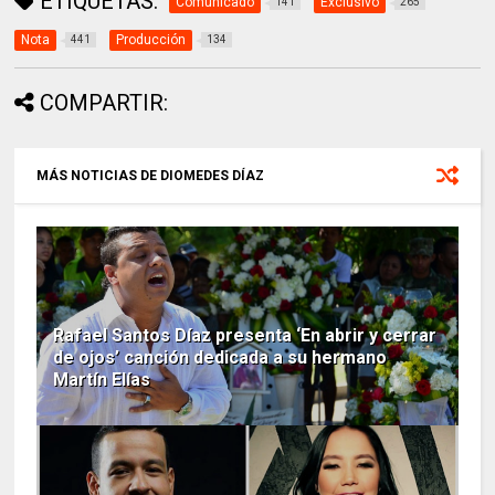
ETIQUETAS:
Comunicado
Exclusivo
141
265
Nota
Producción
441
134
COMPARTIR:
MÁS NOTICIAS DE DIOMEDES DÍAZ
Rafael Santos Díaz presenta ‘En abrir y cerrar
de ojos’ canción dedicada a su hermano
Martín Elías