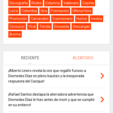
Discografía
Redes
Columna
Vallenato
Caseta
Letra
Colombia
Gira
Premiación
Última Hora
Promoción
Carnavales
Cuestionario
Humor
Inedita
Concurso
Viral
Tienda
Encuesta
Descargas
Broma
RECIENTE
ALEATORIO
¡Alberto Linero revela la vez que regañó furioso a
Diomedes Díaz en pleno bautizo y la inesperada
respuesta del Cacique!
¡Rafael Santos destapa la aterradora advertencia que
Diomedes Díaz le hizo antes de morir y que se cumplió
en su entierro!