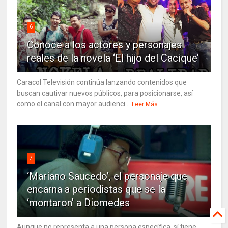
6
Conoce a los actores y personajes
reales de la novela ‘El hijo del Cacique’
Caracol Televisión continúa lanzando contenidos que
buscan cautivar nuevos públicos, para posicionarse, así
como el canal con mayor audienci...
Leer Más
7
‘Mariano Saucedo’, el personaje que
encarna a periodistas que se la
‘montaron’ a Diomedes
Aunque no representa a una persona específica, sí tiene