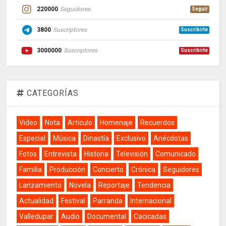
220000
Seguidores
Seguir
3800
Suscriptores
Suscribirte
3000000
Suscriptores
Suscribirte
CATEGORÍAS
Video
Nota
Artículo
Homenaje
Recuerdos
Especial
Música
Dinastía
Exclusivo
Anécdotas
Fotos
Entrevista
Historia
Televisión
Comunicado
Familia
Producción
Concierto
Crónica
Seguidores
Lanzamiento
Novela
Reportaje
Tendencia
Actualidad
Festival
Parranda
Internacional
Valledupar
Audio
Documental
Cacicadas