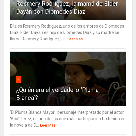
Rosmery Rodríguez, la mamá de Elder
Dayán con Diomedes Díaz
Ella es Rosmery Rodríguez, uno de los amores de Diomedes
Díaz. Elder Dayán es hijo de Diomedes Díaz y su madre se
llama Rosmery Rodríguez, c...
Leer Más
2
¿Quién era el verdadero ‘Pluma
Blanca’?
‘El Pluma Blanca Mayor’, personaje interpretado por el actor
‘Aco’ Pérez, es uno de los que más participación ha tenido en
la novela de D...
Leer Más