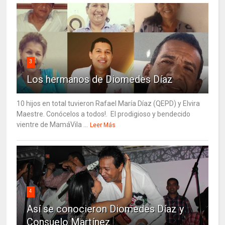
3
Los hermanos de Diomedes Díaz
10 hijos en total tuvieron Rafael María Díaz (QEPD) y Elvira
Maestre. Conócelos a todos!. El prodigioso y bendecido
vientre de MamáVila ...
Leer Más
4
Así se conocieron Diomedes Díaz y
Consuelo Martínez