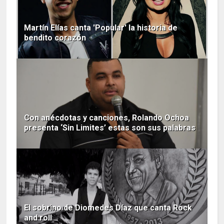
Martín Elías canta 'Popular' la historia de
bendito corazón
Con anécdotas y canciones, Rolando Ochoa
presenta ‘Sin Limites’ estas son sus palabras
El sobrino de Diomedes Díaz que canta Rock
and roll