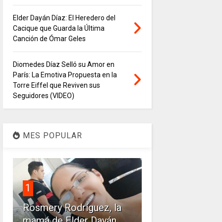
Elder Dayán Díaz: El Heredero del
Cacique que Guarda la Última
Canción de Ómar Geles
Diomedes Díaz Selló su Amor en
París: La Emotiva Propuesta en la
Torre Eiffel que Reviven sus
Seguidores (VIDEO)
MES POPULAR
1
Rosmery Rodríguez, la
mamá de Elder Dayán