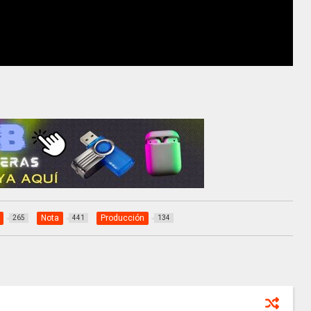
Nota
Producción
265
441
134