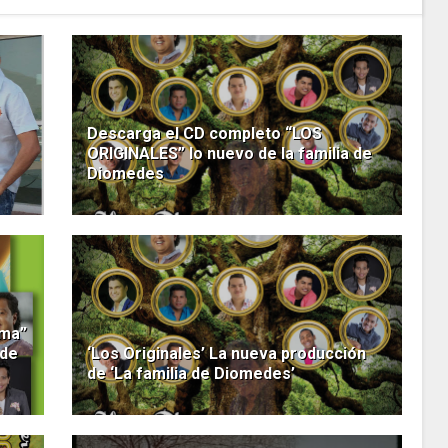
Descarga el CD completo “LOS
ORIGINALES” lo nuevo de la familia de
Diomedes
lma”
 de
‘Los Originales’ La nueva producción
de ‘La familia de Diomedes’