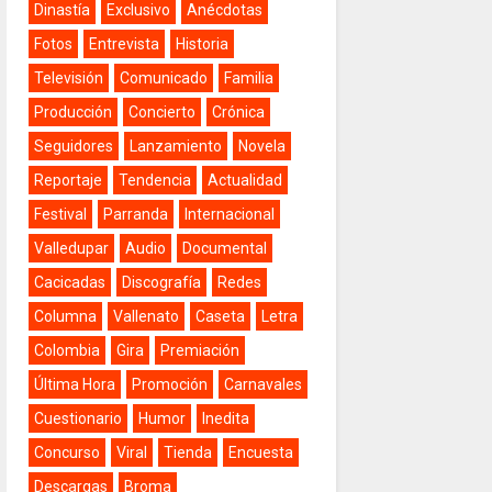
Dinastía
Exclusivo
Anécdotas
Fotos
Entrevista
Historia
Televisión
Comunicado
Familia
Producción
Concierto
Crónica
Seguidores
Lanzamiento
Novela
Reportaje
Tendencia
Actualidad
Festival
Parranda
Internacional
Valledupar
Audio
Documental
Cacicadas
Discografía
Redes
Columna
Vallenato
Caseta
Letra
Colombia
Gira
Premiación
Última Hora
Promoción
Carnavales
Cuestionario
Humor
Inedita
Concurso
Viral
Tienda
Encuesta
Descargas
Broma