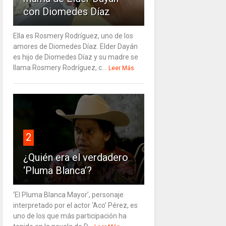
con Diomedes Díaz
Ella es Rosmery Rodríguez, uno de los
amores de Diomedes Díaz. Elder Dayán
es hijo de Diomedes Díaz y su madre se
llama Rosmery Rodríguez, c...
Leer Más
2
¿Quién era el verdadero
‘Pluma Blanca’?
‘El Pluma Blanca Mayor’, personaje
interpretado por el actor ‘Aco’ Pérez, es
uno de los que más participación ha