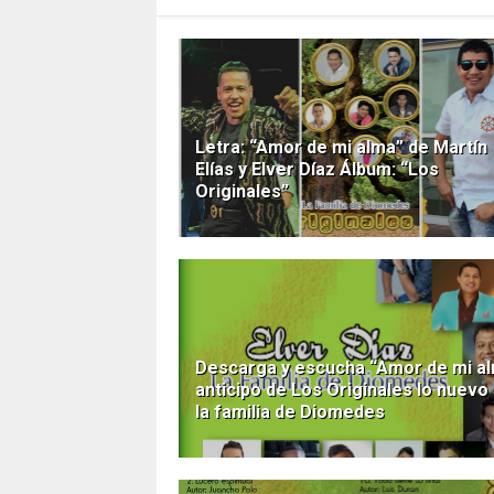
Letra: “Amor de mi alma” de Martín
Elías y Elver Díaz Álbum: “Los
Originales”
Descarga y escucha “Amor de mi a
anticipo de Los Originales lo nuevo
la familia de Diomedes