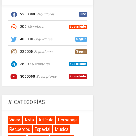
2300000
Seguidores
Like
200
Miembros
Suscribirte
400000
Seguidores
Seguir
220000
Seguidores
Seguir
3800
Suscriptores
Suscribirte
3000000
Suscriptores
Suscribirte
CATEGORÍAS
Video
Nota
Artículo
Homenaje
Recuerdos
Especial
Música