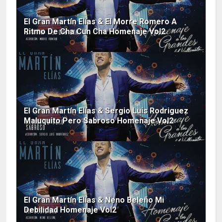
El Gran Martín Elías & El Morre Romero A
Ritmo De Cha Cun Cha Homenaje Vol2
El Gran Martín Elías & Sergio Luis Rodriguez
Maluquito Pero Sabroso Homenaje Vol2
El Gran Martín Elías & Neno Beleño Mi
Debilidad Homenaje Vol2