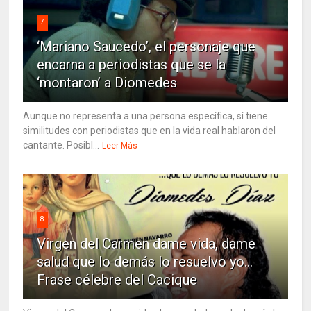
7
‘Mariano Saucedo’, el personaje que
encarna a periodistas que se la
‘montaron’ a Diomedes
Aunque no representa a una persona específica, sí tiene
similitudes con periodistas que en la vida real hablaron del
cantante. Posibl...
Leer Más
8
Virgen del Carmen dame vida, dame
salud que lo demás lo resuelvo yo…
Frase célebre del Cacique