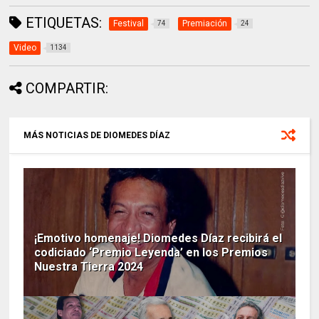
ETIQUETAS:
Festival
Premiación
74
24
Video
1134
COMPARTIR:
MÁS NOTICIAS DE DIOMEDES DÍAZ
¡Emotivo homenaje! Diomedes Díaz recibirá el
codiciado ‘Premio Leyenda’ en los Premios
Nuestra Tierra 2024