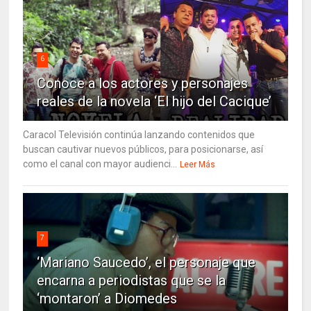
6
Conoce a los actores y personajes
reales de la novela ‘El hijo del Cacique’
Caracol Televisión continúa lanzando contenidos que
buscan cautivar nuevos públicos, para posicionarse, así
como el canal con mayor audienci...
Leer Más
7
‘Mariano Saucedo’, el personaje que
encarna a periodistas que se la
‘montaron’ a Diomedes