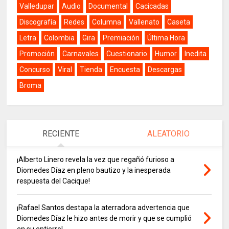
Valledupar
Audio
Documental
Cacicadas
Discografía
Redes
Columna
Vallenato
Caseta
Letra
Colombia
Gira
Premiación
Última Hora
Promoción
Carnavales
Cuestionario
Humor
Inedita
Concurso
Viral
Tienda
Encuesta
Descargas
Broma
RECIENTE
ALEATORIO
¡Alberto Linero revela la vez que regañó furioso a
Diomedes Díaz en pleno bautizo y la inesperada
respuesta del Cacique!
¡Rafael Santos destapa la aterradora advertencia que
Diomedes Díaz le hizo antes de morir y que se cumplió
en su entierro!