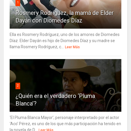
1
Rosmery Rodríguez, la mamá de Elder
Dayán con Diomedes Díaz
Ella es Rosmery Rodríguez, uno de los amores de Diomedes
Díaz. Elder Dayán es hijo de Diomedes Díaz y su madre se
llama Rosmery Rodríguez, c...
Leer Más
2
¿Quién era el verdadero ‘Pluma
Blanca’?
‘El Pluma Blanca Mayor’, personaje interpretado por el actor
‘Aco’ Pérez, es uno de los que más participación ha tenido en
la novela de D...
Leer Más