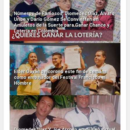
Números de Famosos: Diomedes Díaz, Álvaro
Uribe y Darío Gómez Se Convierten en
Amuletos de la Suerte para Ganar Chance y
Lotería en Colombia
Elder Dayán se coronó este fin de semana
como embajador del Festival Francisco el
Hombre
Diomedes Díaz Y Joe Arroyo en museo virtual