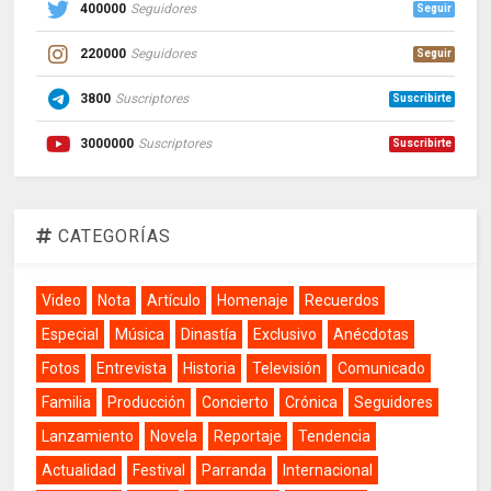
400000
Seguidores
Seguir
220000
Seguidores
Seguir
3800
Suscriptores
Suscribirte
3000000
Suscriptores
Suscribirte
CATEGORÍAS
Video
Nota
Artículo
Homenaje
Recuerdos
Especial
Música
Dinastía
Exclusivo
Anécdotas
Fotos
Entrevista
Historia
Televisión
Comunicado
Familia
Producción
Concierto
Crónica
Seguidores
Lanzamiento
Novela
Reportaje
Tendencia
Actualidad
Festival
Parranda
Internacional