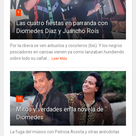
9
Las cuatro fiestas en parranda con
Diomedes Díaz y Juancho Roís
Por la ribera se ven arbustos y cocoteros (bis). Y los negros
pescadores en canoas vienen ya como lanzaban hundiendo
sobre lodo su cañal....
Leer Más
10
Mitos y verdades en la novela de
Diomedes
La fuga del músico con Patricia Acosta y otras anécdotas