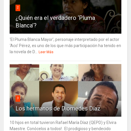
2
¿Quién era el verdadero ‘Pluma
Blanca’?
‘El Pluma Blanca Mayor’, personaje interpretado por el actor
‘Aco’ Pérez, es uno de los que más participación ha tenido en
la novela de D...
Leer Más
3
Los hermanos de Diomedes Díaz
10 hijos en total tuvieron Rafael María Díaz (QEPD) y Elvira
Maestre. Conócelos a todos!. El prodigioso y bendecido