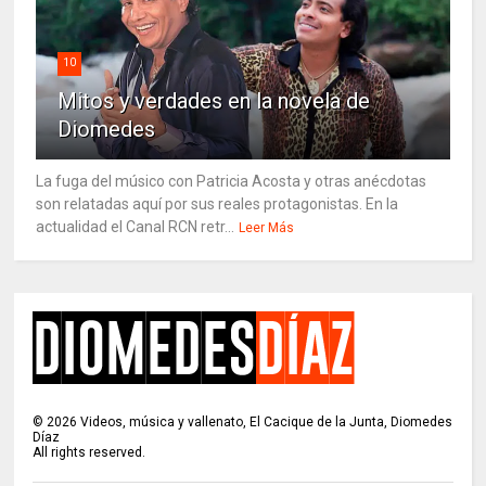
10
Mitos y verdades en la novela de
Diomedes
La fuga del músico con Patricia Acosta y otras anécdotas
son relatadas aquí por sus reales protagonistas. En la
actualidad el Canal RCN retr...
Leer Más
©
2026
Videos, música y vallenato, El Cacique de la Junta, Diomedes
Díaz
All rights reserved.