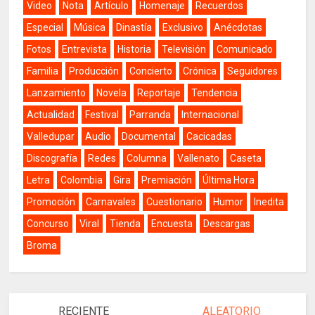
Video
Nota
Artículo
Homenaje
Recuerdos
Especial
Música
Dinastía
Exclusivo
Anécdotas
Fotos
Entrevista
Historia
Televisión
Comunicado
Familia
Producción
Concierto
Crónica
Seguidores
Lanzamiento
Novela
Reportaje
Tendencia
Actualidad
Festival
Parranda
Internacional
Valledupar
Audio
Documental
Cacicadas
Discografía
Redes
Columna
Vallenato
Caseta
Letra
Colombia
Gira
Premiación
Última Hora
Promoción
Carnavales
Cuestionario
Humor
Inedita
Concurso
Viral
Tienda
Encuesta
Descargas
Broma
RECIENTE
ALEATORIO