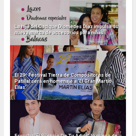
La hija del Cacique Diomedes Díaz impulsa su
nueva marca de accesorios para niñas
El 29º Festival Tierra de Compositores de
Patillal será en homenaje a ‘El Gran Martín
Elías’
Escucha ‘El Silencio De Tu Adiós’ lo nuevo de