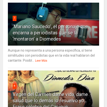
7
‘Mariano Saucedo’, el personaje que
encarna a periodistas que se la
‘montaron’ a Diomedes
Aunque no representa a una persona específica, sí tiene
similitudes con periodistas que en la vida real hablaron del
cantante. Posibl...
Leer Más
8
Virgen del Carmen dame vida, dame
salud que lo demás lo resuelvo yo…
Frase célebre del Cacique