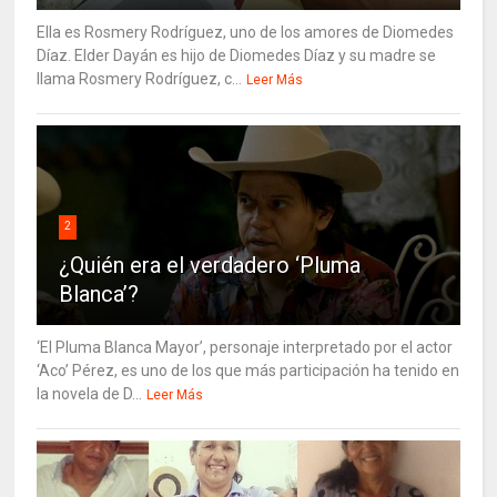
Ella es Rosmery Rodríguez, uno de los amores de Diomedes
Díaz. Elder Dayán es hijo de Diomedes Díaz y su madre se
llama Rosmery Rodríguez, c...
Leer Más
2
¿Quién era el verdadero ‘Pluma
Blanca’?
‘El Pluma Blanca Mayor’, personaje interpretado por el actor
‘Aco’ Pérez, es uno de los que más participación ha tenido en
la novela de D...
Leer Más