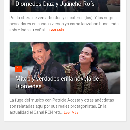
Diomedes Díaz y Juancho Roís
Por la ribera se ven arbustos y cocoteros (bis). Y los negros
pescadores en canoas vienen ya como lanzaban hundiendo
sobre lodo su cañal....
Leer Más
10
Mitos y verdades en la novela de
Diomedes
La fuga del músico con Patricia Acosta y otras anécdotas
son relatadas aquí por sus reales protagonistas. En la
actualidad el Canal RCN retr...
Leer Más