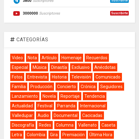
3800
Suscriptores
Suscribirte
3000000
Suscriptores
Suscribirte
CATEGORÍAS
Video
Nota
Artículo
Homenaje
Recuerdos
Especial
Música
Dinastía
Exclusivo
Anécdotas
Fotos
Entrevista
Historia
Televisión
Comunicado
Familia
Producción
Concierto
Crónica
Seguidores
Lanzamiento
Novela
Reportaje
Tendencia
Actualidad
Festival
Parranda
Internacional
Valledupar
Audio
Documental
Cacicadas
Discografía
Redes
Columna
Vallenato
Caseta
Letra
Colombia
Gira
Premiación
Última Hora