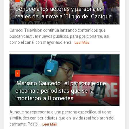
Conoce a los actores y personajes
reales de la novela ‘El hijo del Cacique’
Caracol Televisión continúa lanzando contenidos que
buscan cautivar nuevos públicos, para posicionarse, así
como el canal con mayor audienci...
Leer Más
7
‘Mariano Saucedo’, el personaje que
encarna a periodistas que se la
‘montaron’ a Diomedes
Aunque no representa a una persona específica, sí tiene
similitudes con periodistas que en la vida real hablaron del
cantante. Posibl...
Leer Más