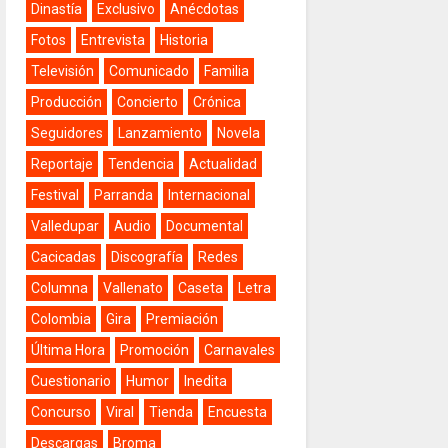
Dinastía
Exclusivo
Anécdotas
Fotos
Entrevista
Historia
Televisión
Comunicado
Familia
Producción
Concierto
Crónica
Seguidores
Lanzamiento
Novela
Reportaje
Tendencia
Actualidad
Festival
Parranda
Internacional
Valledupar
Audio
Documental
Cacicadas
Discografía
Redes
Columna
Vallenato
Caseta
Letra
Colombia
Gira
Premiación
Última Hora
Promoción
Carnavales
Cuestionario
Humor
Inedita
Concurso
Viral
Tienda
Encuesta
Descargas
Broma