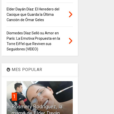
Elder Dayán Díaz: El Heredero del
Cacique que Guarda la Última
Canción de Ómar Geles
Diomedes Díaz Selló su Amor en
París: La Emotiva Propuesta en la
Torre Eiffel que Reviven sus
Seguidores (VIDEO)
MES POPULAR
1
Rosmery Rodríguez, la
mamá de Elder Dayán