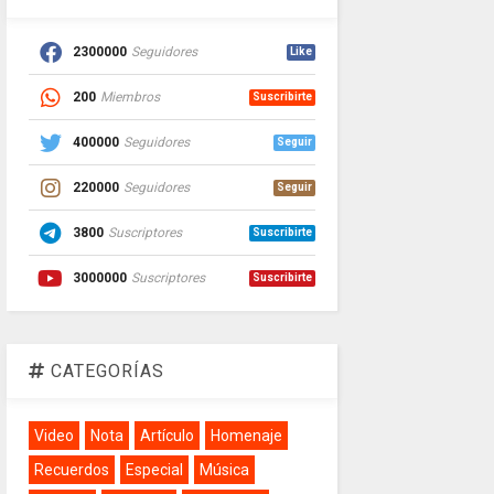
2300000
Seguidores
Like
200
Miembros
Suscribirte
400000
Seguidores
Seguir
220000
Seguidores
Seguir
3800
Suscriptores
Suscribirte
3000000
Suscriptores
Suscribirte
CATEGORÍAS
Video
Nota
Artículo
Homenaje
Recuerdos
Especial
Música