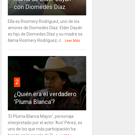
con Diomedes Díaz
Ella es Rosmery Rodríguez, uno de los
amores de Diomedes Díaz. Elder Dayán
es hijo de Diomedes Díaz y su madre se
llama Rosmery Rodríguez, c...
Leer Más
2
¿Quién era el verdadero
‘Pluma Blanca’?
‘El Pluma Blanca Mayor’, personaje
interpretado por el actor ‘Aco’ Pérez, es
uno de los que más participación ha