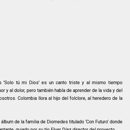
as 'Solo tú mi Dios' es un canto triste y al mismo tiempo
or y al dolor, pero también habla de aprender de la vida y del
otros. Colombia llora al hijo del folclore, al heredero de la
 álbum de la familia de Diomedes titulado ‘Con Futuro’ donde
antante, guiado por su tío Elver Díaz director del proyecto.