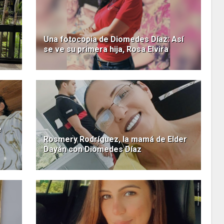
Una fotocopia de Diomedes Díaz: Así
se ve su primera hija, Rosa Elvira
e
Rosmery Rodríguez, la mamá de Elder
Dayán con Diomedes Díaz