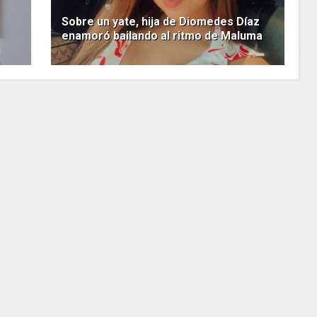
Sobre un yate, hija de Diomedes Díaz
enamoró bailando al ritmo de Maluma