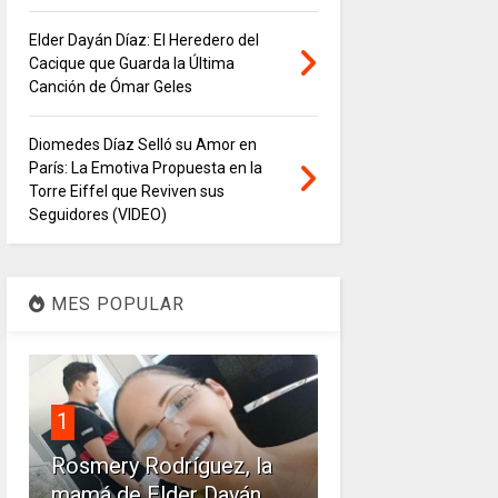
Elder Dayán Díaz: El Heredero del
Cacique que Guarda la Última
Canción de Ómar Geles
Diomedes Díaz Selló su Amor en
París: La Emotiva Propuesta en la
Torre Eiffel que Reviven sus
Seguidores (VIDEO)
MES POPULAR
1
Rosmery Rodríguez, la
mamá de Elder Dayán