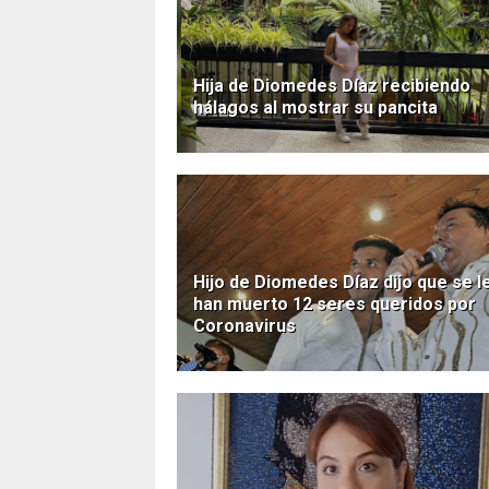
Hija de Diomedes Díaz recibiendo
hálagos al mostrar su pancita
Hijo de Diomedes Díaz dijo que se l
han muerto 12 seres queridos por
Coronavirus