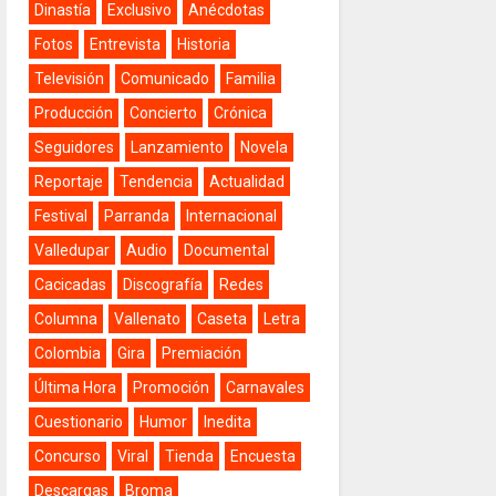
Dinastía
Exclusivo
Anécdotas
Fotos
Entrevista
Historia
Televisión
Comunicado
Familia
Producción
Concierto
Crónica
Seguidores
Lanzamiento
Novela
Reportaje
Tendencia
Actualidad
Festival
Parranda
Internacional
Valledupar
Audio
Documental
Cacicadas
Discografía
Redes
Columna
Vallenato
Caseta
Letra
Colombia
Gira
Premiación
Última Hora
Promoción
Carnavales
Cuestionario
Humor
Inedita
Concurso
Viral
Tienda
Encuesta
Descargas
Broma