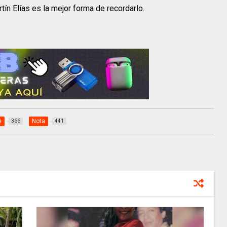
ín Elías es la mejor forma de recordarlo.
e
Nota
366
441