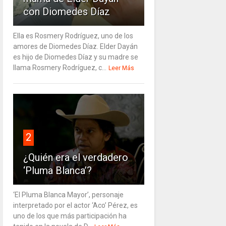
con Diomedes Díaz
Ella es Rosmery Rodríguez, uno de los
amores de Diomedes Díaz. Elder Dayán
es hijo de Diomedes Díaz y su madre se
llama Rosmery Rodríguez, c...
Leer Más
2
¿Quién era el verdadero
‘Pluma Blanca’?
‘El Pluma Blanca Mayor’, personaje
interpretado por el actor ‘Aco’ Pérez, es
uno de los que más participación ha