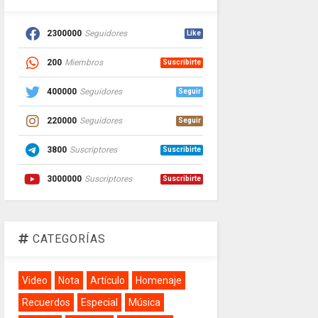
2300000
Seguidores
Like
200
Miembros
Suscribirte
400000
Seguidores
Seguir
220000
Seguidores
Seguir
3800
Suscriptores
Suscribirte
3000000
Suscriptores
Suscribirte
CATEGORÍAS
Video
Nota
Artículo
Homenaje
Recuerdos
Especial
Música