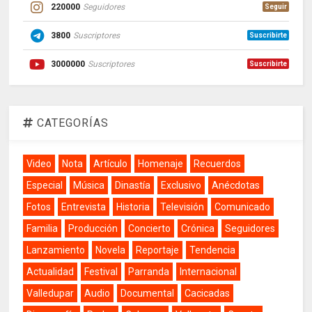
220000
Seguidores
Seguir
3800
Suscriptores
Suscribirte
3000000
Suscriptores
Suscribirte
CATEGORÍAS
Video
Nota
Artículo
Homenaje
Recuerdos
Especial
Música
Dinastía
Exclusivo
Anécdotas
Fotos
Entrevista
Historia
Televisión
Comunicado
Familia
Producción
Concierto
Crónica
Seguidores
Lanzamiento
Novela
Reportaje
Tendencia
Actualidad
Festival
Parranda
Internacional
Valledupar
Audio
Documental
Cacicadas