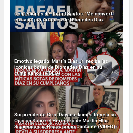
Confesiones de Rafael Santos: 'Me convertí
en sapo' por órdenes de Diomedes Díaz
Emotivo legado: Martín Elías Jr. recibe las
icónicas botas de Diomedes Díaz en su
cumpleaños (VIDEO)
Sorprendente Giro: Dayana Jaimes Revela su
Opinión Sobre el Heredero de Martín Elías
Siguiendo sus Pasos como Cantante (VIDEO)