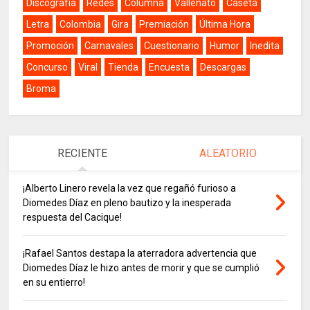
Discografía
Redes
Columna
Vallenato
Caseta
Letra
Colombia
Gira
Premiación
Última Hora
Promoción
Carnavales
Cuestionario
Humor
Inedita
Concurso
Viral
Tienda
Encuesta
Descargas
Broma
RECIENTE
ALEATORIO
¡Alberto Linero revela la vez que regañó furioso a
Diomedes Díaz en pleno bautizo y la inesperada
respuesta del Cacique!
¡Rafael Santos destapa la aterradora advertencia que
Diomedes Díaz le hizo antes de morir y que se cumplió
en su entierro!