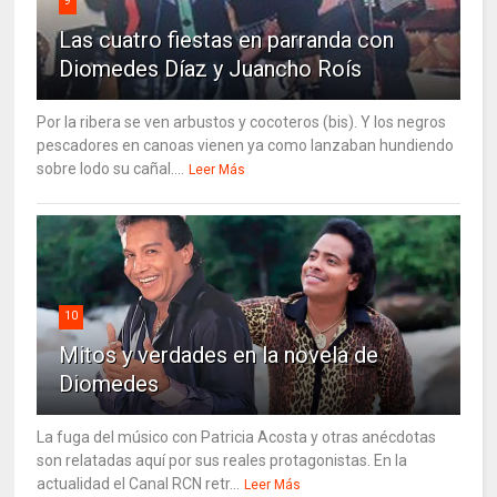
9
Las cuatro fiestas en parranda con
Diomedes Díaz y Juancho Roís
Por la ribera se ven arbustos y cocoteros (bis). Y los negros
pescadores en canoas vienen ya como lanzaban hundiendo
sobre lodo su cañal....
Leer Más
10
Mitos y verdades en la novela de
Diomedes
La fuga del músico con Patricia Acosta y otras anécdotas
son relatadas aquí por sus reales protagonistas. En la
actualidad el Canal RCN retr...
Leer Más