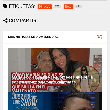
ETIQUETAS:
Dinastía
Nota
278
441
COMPARTIR:
MÁS NOTICIAS DE DIOMEDES DÍAZ
Mariálex Díaz, la hija de Diomedes que brilla
con sus composiciones vallenatas