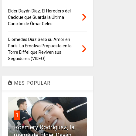
Elder Dayán Díaz: El Heredero del
Cacique que Guarda la Última
Canción de Ómar Geles
Diomedes Díaz Selló su Amor en
París: La Emotiva Propuesta en la
Torre Eiffel que Reviven sus
Seguidores (VIDEO)
MES POPULAR
1
Rosmery Rodríguez, la
mamá de Elder Dayán