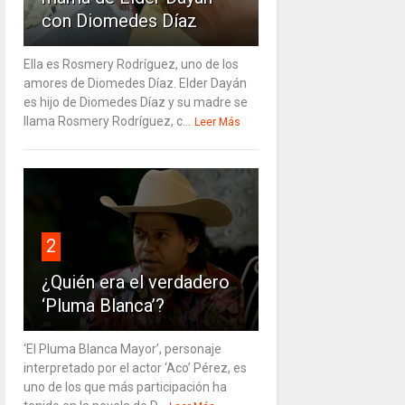
con Diomedes Díaz
Ella es Rosmery Rodríguez, uno de los
amores de Diomedes Díaz. Elder Dayán
es hijo de Diomedes Díaz y su madre se
llama Rosmery Rodríguez, c...
Leer Más
2
¿Quién era el verdadero
‘Pluma Blanca’?
‘El Pluma Blanca Mayor’, personaje
interpretado por el actor ‘Aco’ Pérez, es
uno de los que más participación ha