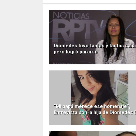
Diomedes tuvo tantas y tantas caíd
pero logró pararse
“Mi papá merece ese homenaje”,
Entrevista con la hija de Diomedes 