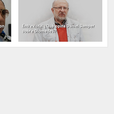
ron
Entrevista: ¿Qué opina Daniel Samper
sobre Diomedes?