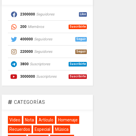
2300000
Seguidores
Like
200
Miembros
Suscribirte
400000
Seguidores
Seguir
220000
Seguidores
Seguir
3800
Suscriptores
Suscribirte
3000000
Suscriptores
Suscribirte
CATEGORÍAS
Video
Nota
Artículo
Homenaje
Recuerdos
Especial
Música