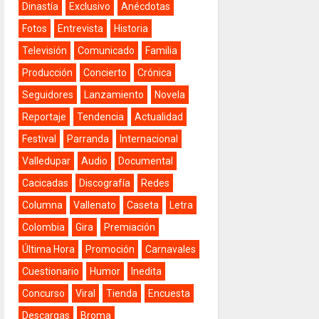
Dinastía
Exclusivo
Anécdotas
Fotos
Entrevista
Historia
Televisión
Comunicado
Familia
Producción
Concierto
Crónica
Seguidores
Lanzamiento
Novela
Reportaje
Tendencia
Actualidad
Festival
Parranda
Internacional
Valledupar
Audio
Documental
Cacicadas
Discografía
Redes
Columna
Vallenato
Caseta
Letra
Colombia
Gira
Premiación
Última Hora
Promoción
Carnavales
Cuestionario
Humor
Inedita
Concurso
Viral
Tienda
Encuesta
Descargas
Broma