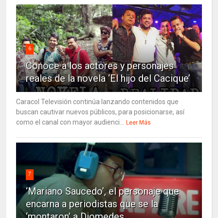
6
Conoce a los actores y personajes
reales de la novela ‘El hijo del Cacique’
Caracol Televisión continúa lanzando contenidos que
buscan cautivar nuevos públicos, para posicionarse, así
como el canal con mayor audienci...
Leer Más
7
‘Mariano Saucedo’, el personaje que
encarna a periodistas que se la
‘montaron’ a Diomedes