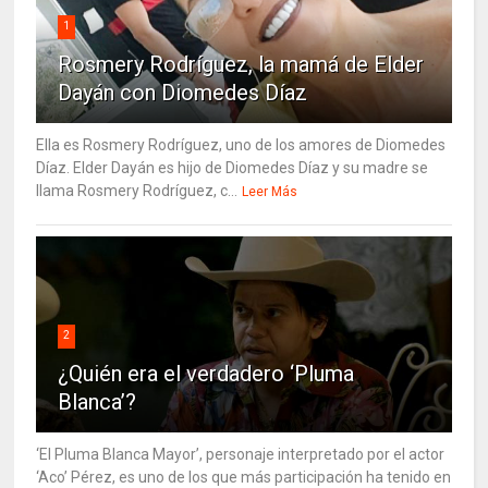
1
Rosmery Rodríguez, la mamá de Elder
Dayán con Diomedes Díaz
Ella es Rosmery Rodríguez, uno de los amores de Diomedes
Díaz. Elder Dayán es hijo de Diomedes Díaz y su madre se
llama Rosmery Rodríguez, c...
Leer Más
2
¿Quién era el verdadero ‘Pluma
Blanca’?
‘El Pluma Blanca Mayor’, personaje interpretado por el actor
‘Aco’ Pérez, es uno de los que más participación ha tenido en