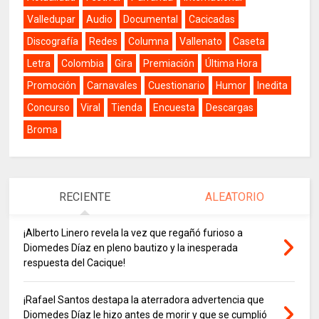
Valledupar
Audio
Documental
Cacicadas
Discografía
Redes
Columna
Vallenato
Caseta
Letra
Colombia
Gira
Premiación
Última Hora
Promoción
Carnavales
Cuestionario
Humor
Inedita
Concurso
Viral
Tienda
Encuesta
Descargas
Broma
RECIENTE
ALEATORIO
¡Alberto Linero revela la vez que regañó furioso a
Diomedes Díaz en pleno bautizo y la inesperada
respuesta del Cacique!
¡Rafael Santos destapa la aterradora advertencia que
Diomedes Díaz le hizo antes de morir y que se cumplió