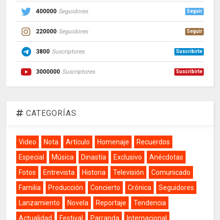
400000
Seguidores
Seguir
220000
Seguidores
Seguir
3800
Suscriptores
Suscribirte
3000000
Suscriptores
Suscribirte
CATEGORÍAS
Video
Nota
Artículo
Homenaje
Recuerdos
Especial
Música
Dinastía
Exclusivo
Anécdotas
Fotos
Entrevista
Historia
Televisión
Comunicado
Familia
Producción
Concierto
Crónica
Seguidores
Lanzamiento
Novela
Reportaje
Tendencia
Actualidad
Festival
Parranda
Internacional