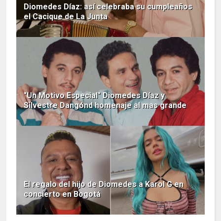
Diomedes Díaz: así celebraba su cumpleaños
el Cacique de La Junta
"Un Motivo Especial" Diomedes Díaz y
Silvestre Dangónd homenaje al mas grande
El regalo del hijo de Diomedes a Karol G en
concierto en Bogotá