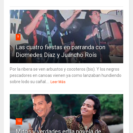
9
Las cuatro fiestas en parranda con
Diomedes Díaz y Juancho Roís
Por la ribera se ven arbustos y cocoteros (bis). Y los negros
pescadores en canoas vienen ya como lanzaban hundiendo
sobre lodo su cañal....
Leer Más
10
Mitos y verdades en la novela de