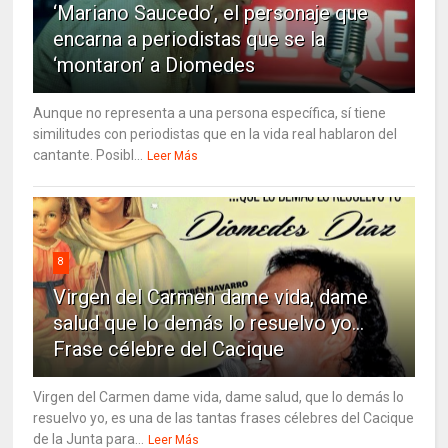
‘Mariano Saucedo’, el personaje que
encarna a periodistas que se la
‘montaron’ a Diomedes
Aunque no representa a una persona específica, sí tiene
similitudes con periodistas que en la vida real hablaron del
cantante. Posibl...
Leer Más
8
Virgen del Carmen dame vida, dame
salud que lo demás lo resuelvo yo…
Frase célebre del Cacique
Virgen del Carmen dame vida, dame salud, que lo demás lo
resuelvo yo, es una de las tantas frases célebres del Cacique
de la Junta para...
Leer Más