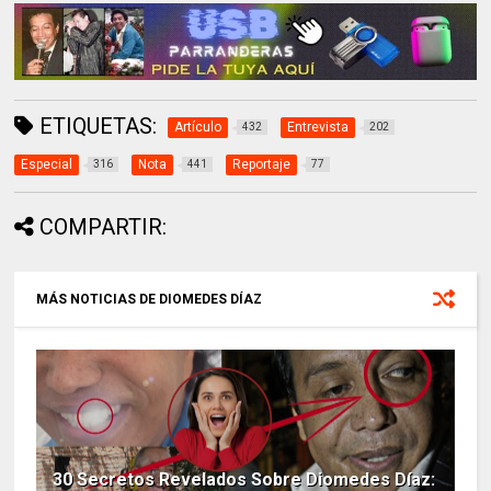
ETIQUETAS:
Artículo
Entrevista
432
202
Especial
Nota
Reportaje
316
441
77
COMPARTIR:
MÁS NOTICIAS DE DIOMEDES DÍAZ
30 Secretos Revelados Sobre Diomedes Díaz: