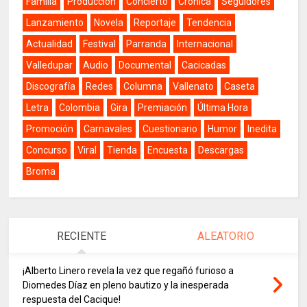
Familia
Producción
Concierto
Crónica
Seguidores
Lanzamiento
Novela
Reportaje
Tendencia
Actualidad
Festival
Parranda
Internacional
Valledupar
Audio
Documental
Cacicadas
Discografía
Redes
Columna
Vallenato
Caseta
Letra
Colombia
Gira
Premiación
Última Hora
Promoción
Carnavales
Cuestionario
Humor
Inedita
Concurso
Viral
Tienda
Encuesta
Descargas
Broma
RECIENTE
ALEATORIO
¡Alberto Linero revela la vez que regañó furioso a
Diomedes Díaz en pleno bautizo y la inesperada
respuesta del Cacique!