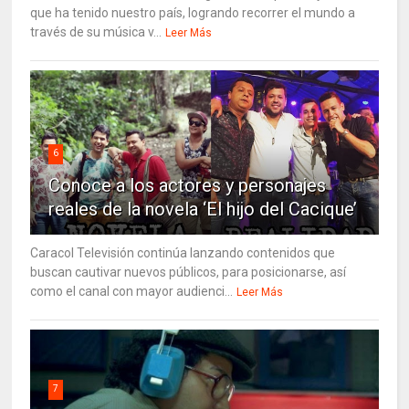
que ha tenido nuestro país, logrando recorrer el mundo a
través de su música v...
Leer Más
6
Conoce a los actores y personajes
reales de la novela ‘El hijo del Cacique’
Caracol Televisión continúa lanzando contenidos que
buscan cautivar nuevos públicos, para posicionarse, así
como el canal con mayor audienci...
Leer Más
7